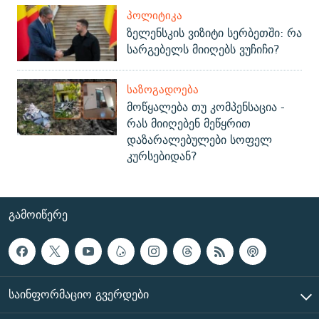
ᲞᲝᲚᲘᲢᲘᲙᲐ
ზელენსკის ვიზიტი სერბეთში: რა
სარგებელს მიიღებს ვუჩიჩი?
ᲡᲐᲖᲝᲒᲐᲓᲝᲔᲑᲐ
მოწყალება თუ კომპენსაცია -
რას მიიღებენ მეწყრით
დაზარალებულები სოფელ
კურსებიდან?
ᲒᲐᲛᲝᲘᲬᲔᲠᲔ
ᲡᲐᲘᲜᲤᲝᲠᲛᲐᲪᲘᲝ ᲒᲕᲔᲠᲓᲔᲑᲘ