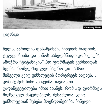
ᲒᲐᲛᲝᲘᲬᲔᲠᲔ
ᲛᲝᲚᲐᲞᲐᲠᲐᲙᲔ ᲢᲔᲥᲡᲢᲔᲑᲘ
ᲩᲔᲛᲘ ᲡᲘᲙᲕᲓᲘᲚᲘᲡ ᲛᲘᲖᲔᲖᲘᲐ COVID-19
ᲨᲘᲜ - ᲣᲪᲮᲝᲔᲗᲨᲘ
11 ᲬᲔᲚᲘ - 11 ᲐᲛᲑᲐᲕᲘ
ᲚᲘᲢᲔᲠᲐᲢᲣᲠᲣᲚᲘ ᲬᲐᲮᲜᲐᲒᲔᲑᲘ
ᲡᲐᲞᲐᲠᲚᲐᲛᲔᲜᲢᲝ ᲐᲠᲩᲔᲕᲜᲔᲑᲘᲡ ᲘᲡᲢᲝᲠᲘᲐ
ᲐᲛᲔᲠᲘᲙᲣᲚᲘ ᲛᲝᲗᲮᲠᲝᲑᲐ
ᲑᲐᲕᲨᲕᲔᲑᲘ ᲞᲠᲝᲡᲢᲘᲢᲣᲪᲘᲐᲨᲘ - ᲐᲛᲝᲣᲗᲥᲛᲔᲚᲘ ᲐᲛᲑᲐᲕᲘ
ტიტანიკი
რთე/რთ-ის ყველა საიტი
ᲘᲛᲞᲔᲠᲘᲐ ᲓᲐ ᲠᲐᲓᲘᲝ
5 ᲐᲛᲑᲐᲕᲘ - 20 ᲘᲕᲜᲘᲡᲡ ᲓᲐᲨᲐᲕᲔᲑᲣᲚᲔᲑᲘ
ᲐᲒᲕᲘᲡᲢᲝᲡ ᲝᲛᲘ
წელს, აპრილის დასაწყისში, ჩინეთის რადიოს,
ტელევიზიისა და კინოს სახელმწიფო კომიტეტმა
ПРИВЕТ ᲙᲣᲚᲢᲣᲠᲐ
ამოჭრა ”ტიტანიკის” 3დ ფორმატის ვერსიიდან
სცენა, რომელშიც ლეონატრო დი კაპრიო
შიშველი კეიტ უინსლეტის პორტრეტს ხატავს...
კომიტეტის ჩინოვნიკებმა თავიანთი
გადაწყვეტილება იმით ახსნეს, რომ 3დ ფორმატს
მიუჩვეველ მაყურებელს, შესაძლოა, კეიტ
ვინსლეტთან შეხება მოენდომებინა. ჩინელი