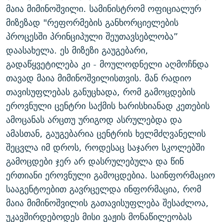
მაია მიმინოშვილი. სამინისტრომ ოფიციალურ
ᲒᲐᲛᲝᲘᲬᲔᲠᲔ
ᲛᲝᲚᲐᲞᲐᲠᲐᲙᲔ ᲢᲔᲥᲡᲢᲔᲑᲘ
ᲩᲔᲛᲘ ᲡᲘᲙᲕᲓᲘᲚᲘᲡ ᲛᲘᲖᲔᲖᲘᲐ COVID-19
მიზეზად "რეფორმების განხორციელების
ᲨᲘᲜ - ᲣᲪᲮᲝᲔᲗᲨᲘ
11 ᲬᲔᲚᲘ - 11 ᲐᲛᲑᲐᲕᲘ
პროცესში პრინციპული შეუთავსებლობა”
ᲚᲘᲢᲔᲠᲐᲢᲣᲠᲣᲚᲘ ᲬᲐᲮᲜᲐᲒᲔᲑᲘ
ᲡᲐᲞᲐᲠᲚᲐᲛᲔᲜᲢᲝ ᲐᲠᲩᲔᲕᲜᲔᲑᲘᲡ ᲘᲡᲢᲝᲠᲘᲐ
დაასახელა. ეს მიზეზი გაუგებარი,
გადაწყვეტილება კი - მოულოდნელი აღმოჩნდა
ᲐᲛᲔᲠᲘᲙᲣᲚᲘ ᲛᲝᲗᲮᲠᲝᲑᲐ
ᲑᲐᲕᲨᲕᲔᲑᲘ ᲞᲠᲝᲡᲢᲘᲢᲣᲪᲘᲐᲨᲘ - ᲐᲛᲝᲣᲗᲥᲛᲔᲚᲘ ᲐᲛᲑᲐᲕᲘ
რთე/რთ-ის ყველა საიტი
თავად მაია მიმინოშვილისთვის. მან რადიო
ᲘᲛᲞᲔᲠᲘᲐ ᲓᲐ ᲠᲐᲓᲘᲝ
5 ᲐᲛᲑᲐᲕᲘ - 20 ᲘᲕᲜᲘᲡᲡ ᲓᲐᲨᲐᲕᲔᲑᲣᲚᲔᲑᲘ
თავისუფლებას განუცხადა, რომ გამოცდების
ᲐᲒᲕᲘᲡᲢᲝᲡ ᲝᲛᲘ
ეროვნული ცენტრი საქმის ხარისხიანად კეთების
ПРИВЕТ ᲙᲣᲚᲢᲣᲠᲐ
ამოცანას არცთუ ურიგოდ ასრულებდა და
ამასთან, გაუგებარია ცენტრის ხელმძღვანელის
შეცვლა იმ დროს, როდესაც საჯარო სკოლებში
გამოცდები ჯერ არ დასრულებულა და წინ
ერთიანი ეროვნული გამოცდებია. საინფორმაციო
სააგენტოებით გავრცელდა ინფორმაცია, რომ
მაია მიმინოშვილის გათავისუფლება შესაძლოა,
უკავშირდებოდეს მისი ვაჟის მონაწილეობას