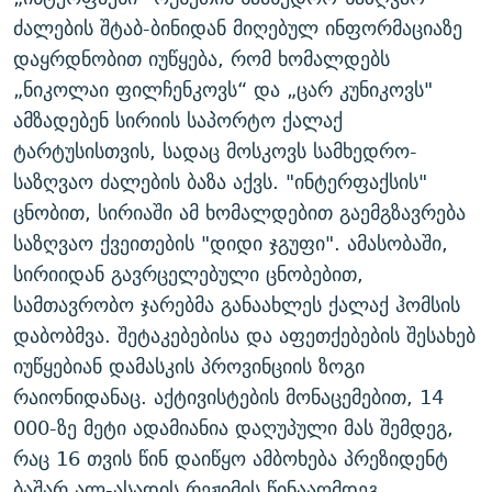
ᲒᲐᲛᲝᲘᲬᲔᲠᲔ
ᲛᲝᲚᲐᲞᲐᲠᲐᲙᲔ ᲢᲔᲥᲡᲢᲔᲑᲘ
ᲩᲔᲛᲘ ᲡᲘᲙᲕᲓᲘᲚᲘᲡ ᲛᲘᲖᲔᲖᲘᲐ COVID-19
ძალების შტაბ-ბინიდან მიღებულ ინფორმაციაზე
დაყრდნობით იუწყება, რომ ხომალდებს
ᲨᲘᲜ - ᲣᲪᲮᲝᲔᲗᲨᲘ
11 ᲬᲔᲚᲘ - 11 ᲐᲛᲑᲐᲕᲘ
„ნიკოლაი ფილჩენკოვს“ და „ცარ კუნიკოვს"
ᲚᲘᲢᲔᲠᲐᲢᲣᲠᲣᲚᲘ ᲬᲐᲮᲜᲐᲒᲔᲑᲘ
ᲡᲐᲞᲐᲠᲚᲐᲛᲔᲜᲢᲝ ᲐᲠᲩᲔᲕᲜᲔᲑᲘᲡ ᲘᲡᲢᲝᲠᲘᲐ
ამზადებენ სირიის საპორტო ქალაქ
ᲐᲛᲔᲠᲘᲙᲣᲚᲘ ᲛᲝᲗᲮᲠᲝᲑᲐ
ᲑᲐᲕᲨᲕᲔᲑᲘ ᲞᲠᲝᲡᲢᲘᲢᲣᲪᲘᲐᲨᲘ - ᲐᲛᲝᲣᲗᲥᲛᲔᲚᲘ ᲐᲛᲑᲐᲕᲘ
ტარტუსისთვის, სადაც მოსკოვს სამხედრო-
რთე/რთ-ის ყველა საიტი
საზღვაო ძალების ბაზა აქვს. "ინტერფაქსის"
ᲘᲛᲞᲔᲠᲘᲐ ᲓᲐ ᲠᲐᲓᲘᲝ
5 ᲐᲛᲑᲐᲕᲘ - 20 ᲘᲕᲜᲘᲡᲡ ᲓᲐᲨᲐᲕᲔᲑᲣᲚᲔᲑᲘ
ცნობით, სირიაში ამ ხომალდებით გაემგზავრება
ᲐᲒᲕᲘᲡᲢᲝᲡ ᲝᲛᲘ
საზღვაო ქვეითების "დიდი ჯგუფი". ამასობაში,
ПРИВЕТ ᲙᲣᲚᲢᲣᲠᲐ
სირიიდან გავრცელებული ცნობებით,
სამთავრობო ჯარებმა განაახლეს ქალაქ ჰომსის
დაბობმვა. შეტაკებებისა და აფეთქებების შესახებ
იუწყებიან დამასკის პროვინციის ზოგი
რაიონიდანაც. აქტივისტების მონაცემებით, 14
000-ზე მეტი ადამიანია დაღუპული მას შემდეგ,
რაც 16 თვის წინ დაიწყო ამბოხება პრეზიდენტ
ბაშარ ალ-ასადის რეჟიმის წინააღმდეგ.