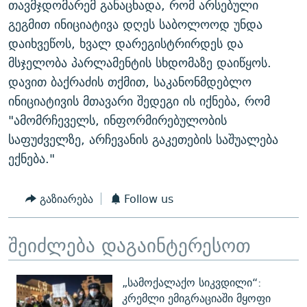
თავმჯდომარემ განაცხადა, რომ არსებული
ᲒᲐᲛᲝᲘᲬᲔᲠᲔ
ᲛᲝᲚᲐᲞᲐᲠᲐᲙᲔ ᲢᲔᲥᲡᲢᲔᲑᲘ
ᲩᲔᲛᲘ ᲡᲘᲙᲕᲓᲘᲚᲘᲡ ᲛᲘᲖᲔᲖᲘᲐ COVID-19
გეგმით ინიციატივა დღეს საბოლოოდ უნდა
ᲨᲘᲜ - ᲣᲪᲮᲝᲔᲗᲨᲘ
11 ᲬᲔᲚᲘ - 11 ᲐᲛᲑᲐᲕᲘ
დაიხვეწოს, ხვალ დარეგისტრირდეს და
მსჯელობა პარლამენტის სხდომაზე დაიწყოს.
ᲚᲘᲢᲔᲠᲐᲢᲣᲠᲣᲚᲘ ᲬᲐᲮᲜᲐᲒᲔᲑᲘ
ᲡᲐᲞᲐᲠᲚᲐᲛᲔᲜᲢᲝ ᲐᲠᲩᲔᲕᲜᲔᲑᲘᲡ ᲘᲡᲢᲝᲠᲘᲐ
დავით ბაქრაძის თქმით, საკანონმდებლო
ᲐᲛᲔᲠᲘᲙᲣᲚᲘ ᲛᲝᲗᲮᲠᲝᲑᲐ
ᲑᲐᲕᲨᲕᲔᲑᲘ ᲞᲠᲝᲡᲢᲘᲢᲣᲪᲘᲐᲨᲘ - ᲐᲛᲝᲣᲗᲥᲛᲔᲚᲘ ᲐᲛᲑᲐᲕᲘ
ინიციატივის მთავარი შედეგი ის იქნება, რომ
რთე/რთ-ის ყველა საიტი
ᲘᲛᲞᲔᲠᲘᲐ ᲓᲐ ᲠᲐᲓᲘᲝ
5 ᲐᲛᲑᲐᲕᲘ - 20 ᲘᲕᲜᲘᲡᲡ ᲓᲐᲨᲐᲕᲔᲑᲣᲚᲔᲑᲘ
"ამომრჩეველს, ინფორმირებულობის
ᲐᲒᲕᲘᲡᲢᲝᲡ ᲝᲛᲘ
საფუძველზე, არჩევანის გაკეთების საშუალება
ექნება."
ПРИВЕТ ᲙᲣᲚᲢᲣᲠᲐ
გაზიარება
Follow us
შეიძლება დაგაინტერესოთ
„სამოქალაქო სიკვდილი“:
კრემლი ემიგრაციაში მყოფი