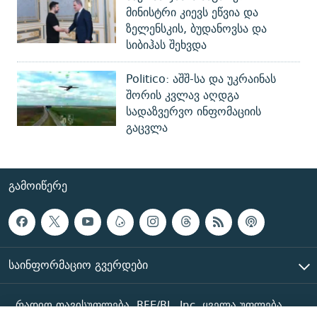
მინისტრი კიევს ეწვია და
ზელენსკის, ბუდანოვსა და
სიბიჰას შეხვდა
Politico: აშშ-სა და უკრაინას
შორის კვლავ აღდგა
სადაზვერვო ინფომაციის
გაცვლა
ᲒᲐᲛᲝᲘᲬᲔᲠᲔ
ᲡᲐᲘᲜᲤᲝᲠᲛᲐᲪᲘᲝ ᲒᲕᲔᲠᲓᲔᲑᲘ
რადიო თავისუფლება, RFE/RL, Inc. ყველა უფლება