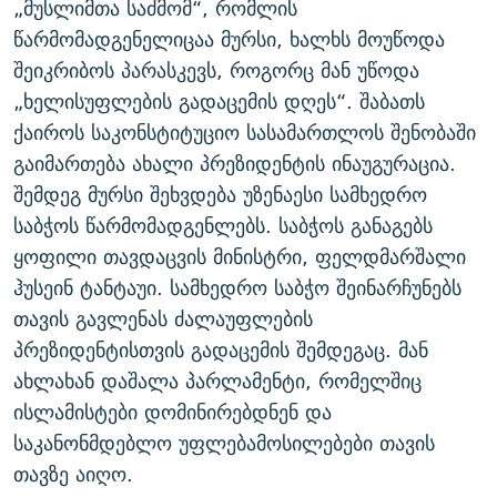
„მუსლიმთა საძმომ“, რომლის
ᲒᲐᲛᲝᲘᲬᲔᲠᲔ
ᲛᲝᲚᲐᲞᲐᲠᲐᲙᲔ ᲢᲔᲥᲡᲢᲔᲑᲘ
ᲩᲔᲛᲘ ᲡᲘᲙᲕᲓᲘᲚᲘᲡ ᲛᲘᲖᲔᲖᲘᲐ COVID-19
წარმომადგენელიცაა მურსი, ხალხს მოუწოდა
ᲨᲘᲜ - ᲣᲪᲮᲝᲔᲗᲨᲘ
11 ᲬᲔᲚᲘ - 11 ᲐᲛᲑᲐᲕᲘ
შეიკრიბოს პარასკევს, როგორც მან უწოდა
„ხელისუფლების გადაცემის დღეს“. შაბათს
ᲚᲘᲢᲔᲠᲐᲢᲣᲠᲣᲚᲘ ᲬᲐᲮᲜᲐᲒᲔᲑᲘ
ᲡᲐᲞᲐᲠᲚᲐᲛᲔᲜᲢᲝ ᲐᲠᲩᲔᲕᲜᲔᲑᲘᲡ ᲘᲡᲢᲝᲠᲘᲐ
ქაიროს საკონსტიტუციო სასამართლოს შენობაში
ᲐᲛᲔᲠᲘᲙᲣᲚᲘ ᲛᲝᲗᲮᲠᲝᲑᲐ
ᲑᲐᲕᲨᲕᲔᲑᲘ ᲞᲠᲝᲡᲢᲘᲢᲣᲪᲘᲐᲨᲘ - ᲐᲛᲝᲣᲗᲥᲛᲔᲚᲘ ᲐᲛᲑᲐᲕᲘ
გაიმართება ახალი პრეზიდენტის ინაუგურაცია.
რთე/რთ-ის ყველა საიტი
ᲘᲛᲞᲔᲠᲘᲐ ᲓᲐ ᲠᲐᲓᲘᲝ
5 ᲐᲛᲑᲐᲕᲘ - 20 ᲘᲕᲜᲘᲡᲡ ᲓᲐᲨᲐᲕᲔᲑᲣᲚᲔᲑᲘ
შემდეგ მურსი შეხვდება უზენაესი სამხედრო
ᲐᲒᲕᲘᲡᲢᲝᲡ ᲝᲛᲘ
საბჭოს წარმომადგენლებს. საბჭოს განაგებს
ყოფილი თავდაცვის მინისტრი, ფელდმარშალი
ПРИВЕТ ᲙᲣᲚᲢᲣᲠᲐ
ჰუსეინ ტანტაუი. სამხედრო საბჭო შეინარჩუნებს
თავის გავლენას ძალაუფლების
პრეზიდენტისთვის გადაცემის შემდეგაც. მან
ახლახან დაშალა პარლამენტი, რომელშიც
ისლამისტები დომინირებდნენ და
საკანონმდებლო უფლებამოსილებები თავის
თავზე აიღო.