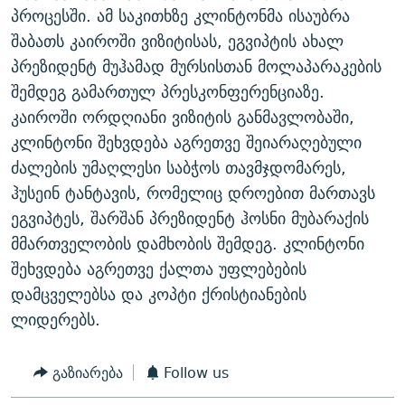
პროცესში. ამ საკითხზე კლინტონმა ისაუბრა
ᲒᲐᲛᲝᲘᲬᲔᲠᲔ
ᲛᲝᲚᲐᲞᲐᲠᲐᲙᲔ ᲢᲔᲥᲡᲢᲔᲑᲘ
ᲩᲔᲛᲘ ᲡᲘᲙᲕᲓᲘᲚᲘᲡ ᲛᲘᲖᲔᲖᲘᲐ COVID-19
შაბათს კაიროში ვიზიტისას, ეგვიპტის ახალ
ᲨᲘᲜ - ᲣᲪᲮᲝᲔᲗᲨᲘ
11 ᲬᲔᲚᲘ - 11 ᲐᲛᲑᲐᲕᲘ
პრეზიდენტ მუჰამად მურსისთან მოლაპარაკების
ᲚᲘᲢᲔᲠᲐᲢᲣᲠᲣᲚᲘ ᲬᲐᲮᲜᲐᲒᲔᲑᲘ
ᲡᲐᲞᲐᲠᲚᲐᲛᲔᲜᲢᲝ ᲐᲠᲩᲔᲕᲜᲔᲑᲘᲡ ᲘᲡᲢᲝᲠᲘᲐ
შემდეგ გამართულ პრესკონფერენციაზე.
კაიროში ორდღიანი ვიზიტის განმავლობაში,
ᲐᲛᲔᲠᲘᲙᲣᲚᲘ ᲛᲝᲗᲮᲠᲝᲑᲐ
ᲑᲐᲕᲨᲕᲔᲑᲘ ᲞᲠᲝᲡᲢᲘᲢᲣᲪᲘᲐᲨᲘ - ᲐᲛᲝᲣᲗᲥᲛᲔᲚᲘ ᲐᲛᲑᲐᲕᲘ
რთე/რთ-ის ყველა საიტი
კლინტონი შეხვდება აგრეთვე შეიარაღებული
ᲘᲛᲞᲔᲠᲘᲐ ᲓᲐ ᲠᲐᲓᲘᲝ
5 ᲐᲛᲑᲐᲕᲘ - 20 ᲘᲕᲜᲘᲡᲡ ᲓᲐᲨᲐᲕᲔᲑᲣᲚᲔᲑᲘ
ძალების უმაღლესი საბჭოს თავმჯდომარეს,
ᲐᲒᲕᲘᲡᲢᲝᲡ ᲝᲛᲘ
ჰუსეინ ტანტავის, რომელიც დროებით მართავს
ПРИВЕТ ᲙᲣᲚᲢᲣᲠᲐ
ეგვიპტეს, შარშან პრეზიდენტ ჰოსნი მუბარაქის
მმართველობის დამხობის შემდეგ. კლინტონი
შეხვდება აგრეთვე ქალთა უფლებების
დამცველებსა და კოპტი ქრისტიანების
ლიდერებს.
გაზიარება
Follow us