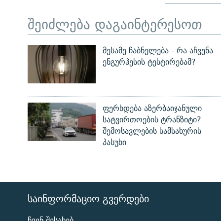
შეიძლება დაგაინტერესოთ
მესამე ჩაბნელება - რა აჩვენა
ენგურჰესის ტესტირებამ?
ფერხდება აზერბაიჯანული
სატვირთოების ტრანზიტი?
შემოსავლების სამსახურის
პასუხი
ᲡᲐᲘᲜᲤᲝᲠᲛᲐᲪᲘᲝ ᲒᲕᲔᲠᲓᲔᲑᲘ
ЭХО КАВКАЗА
ჩვენ შესახებ