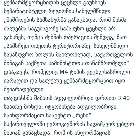
ყუმბარმტყორცნიდან ცეცხლი გაუხსნეს.
ᲒᲐᲛᲝᲘᲬᲔᲠᲔ
ᲛᲝᲚᲐᲞᲐᲠᲐᲙᲔ ᲢᲔᲥᲡᲢᲔᲑᲘ
ᲩᲔᲛᲘ ᲡᲘᲙᲕᲓᲘᲚᲘᲡ ᲛᲘᲖᲔᲖᲘᲐ COVID-19
სეპარატისტული რეგიონის სახელმწიფო
ᲨᲘᲜ - ᲣᲪᲮᲝᲔᲗᲨᲘ
11 ᲬᲔᲚᲘ - 11 ᲐᲛᲑᲐᲕᲘ
უშიშროების სამსახურმა განაცხადა, რომ მისმა
ძალებმა საგუშაგოზე საპასუხო ცეცხლი არ
ᲚᲘᲢᲔᲠᲐᲢᲣᲠᲣᲚᲘ ᲬᲐᲮᲜᲐᲒᲔᲑᲘ
ᲡᲐᲞᲐᲠᲚᲐᲛᲔᲜᲢᲝ ᲐᲠᲩᲔᲕᲜᲔᲑᲘᲡ ᲘᲡᲢᲝᲠᲘᲐ
გახსნეს, თუმცა ძებნის ოპერაციის შემდეგ, მათ
ᲐᲛᲔᲠᲘᲙᲣᲚᲘ ᲛᲝᲗᲮᲠᲝᲑᲐ
ᲑᲐᲕᲨᲕᲔᲑᲘ ᲞᲠᲝᲡᲢᲘᲢᲣᲪᲘᲐᲨᲘ - ᲐᲛᲝᲣᲗᲥᲛᲔᲚᲘ ᲐᲛᲑᲐᲕᲘ
„სამხრეთ ოსეთის ტერიტორიაზე, სახელმწიფო
რთე/რთ-ის ყველა საიტი
ᲘᲛᲞᲔᲠᲘᲐ ᲓᲐ ᲠᲐᲓᲘᲝ
5 ᲐᲛᲑᲐᲕᲘ - 20 ᲘᲕᲜᲘᲡᲡ ᲓᲐᲨᲐᲕᲔᲑᲣᲚᲔᲑᲘ
სასაზღვრო ზოლის მახლობლად, საქართველოს
ᲐᲒᲕᲘᲡᲢᲝᲡ ᲝᲛᲘ
შინაგან საქმეთა სამინისტროს თანამშრომელი“
დააკავეს, რომელიც M4 ტიპის ცეცხლსასროლი
ПРИВЕТ ᲙᲣᲚᲢᲣᲠᲐ
იარაღით და სალულე ყუმბარმტყორცნით იყო
შეიარაღებული.
თავდასხმა შაბათს ადგილობრივი დროით 3:40
საათზე მოხდა, იტყობინება ადგილობრივი
საინფორმაციო სააგენტო „რესი“.
საქართველოში ევროკავშირის სადამკვირვებლო
მისიამ განაცხადა, რომ ის ინფორმაციას