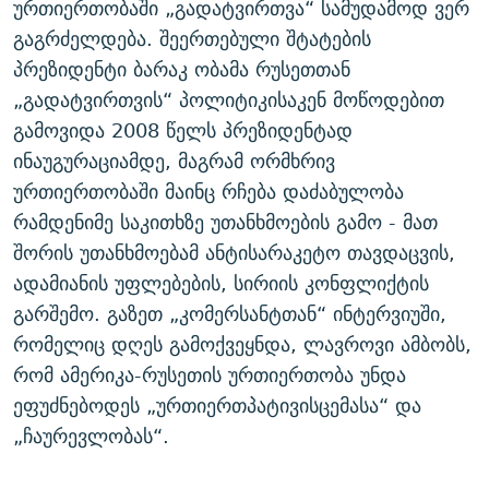
ურთიერთობაში „გადატვირთვა“ სამუდამოდ ვერ
ᲒᲐᲛᲝᲘᲬᲔᲠᲔ
ᲛᲝᲚᲐᲞᲐᲠᲐᲙᲔ ᲢᲔᲥᲡᲢᲔᲑᲘ
ᲩᲔᲛᲘ ᲡᲘᲙᲕᲓᲘᲚᲘᲡ ᲛᲘᲖᲔᲖᲘᲐ COVID-19
გაგრძელდება. შეერთებული შტატების
ᲨᲘᲜ - ᲣᲪᲮᲝᲔᲗᲨᲘ
11 ᲬᲔᲚᲘ - 11 ᲐᲛᲑᲐᲕᲘ
პრეზიდენტი ბარაკ ობამა რუსეთთან
„გადატვირთვის“ პოლიტიკისაკენ მოწოდებით
ᲚᲘᲢᲔᲠᲐᲢᲣᲠᲣᲚᲘ ᲬᲐᲮᲜᲐᲒᲔᲑᲘ
ᲡᲐᲞᲐᲠᲚᲐᲛᲔᲜᲢᲝ ᲐᲠᲩᲔᲕᲜᲔᲑᲘᲡ ᲘᲡᲢᲝᲠᲘᲐ
გამოვიდა 2008 წელს პრეზიდენტად
ᲐᲛᲔᲠᲘᲙᲣᲚᲘ ᲛᲝᲗᲮᲠᲝᲑᲐ
ᲑᲐᲕᲨᲕᲔᲑᲘ ᲞᲠᲝᲡᲢᲘᲢᲣᲪᲘᲐᲨᲘ - ᲐᲛᲝᲣᲗᲥᲛᲔᲚᲘ ᲐᲛᲑᲐᲕᲘ
ინაუგურაციამდე, მაგრამ ორმხრივ
რთე/რთ-ის ყველა საიტი
ᲘᲛᲞᲔᲠᲘᲐ ᲓᲐ ᲠᲐᲓᲘᲝ
5 ᲐᲛᲑᲐᲕᲘ - 20 ᲘᲕᲜᲘᲡᲡ ᲓᲐᲨᲐᲕᲔᲑᲣᲚᲔᲑᲘ
ურთიერთობაში მაინც რჩება დაძაბულობა
ᲐᲒᲕᲘᲡᲢᲝᲡ ᲝᲛᲘ
რამდენიმე საკითხზე უთანხმოების გამო - მათ
შორის უთანხმოებამ ანტისარაკეტო თავდაცვის,
ПРИВЕТ ᲙᲣᲚᲢᲣᲠᲐ
ადამიანის უფლებების, სირიის კონფლიქტის
გარშემო. გაზეთ „კომერსანტთან“ ინტერვიუში,
რომელიც დღეს გამოქვეყნდა, ლავროვი ამბობს,
რომ ამერიკა-რუსეთის ურთიერთობა უნდა
ეფუძნებოდეს „ურთიერთპატივისცემასა“ და
„ჩაურევლობას“.