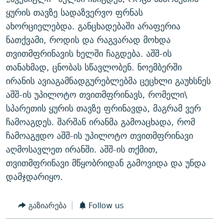
ᲒᲐᲛᲝᲘᲬᲔᲠᲔ
ᲛᲝᲚᲐᲞᲐᲠᲐᲙᲔ ᲢᲔᲥᲡᲢᲔᲑᲘ
ᲩᲔᲛᲘ ᲡᲘᲙᲕᲓᲘᲚᲘᲡ ᲛᲘᲖᲔᲖᲘᲐ COVID-19
ყურის თავზე სადაზვერვო ფრნას
ახორციელებდა. განცხადებაში არაფერია
ᲨᲘᲜ - ᲣᲪᲮᲝᲔᲗᲨᲘ
11 ᲬᲔᲚᲘ - 11 ᲐᲛᲑᲐᲕᲘ
ნათქვამი, როდის და რაგვარად მოხდა
ᲚᲘᲢᲔᲠᲐᲢᲣᲠᲣᲚᲘ ᲬᲐᲮᲜᲐᲒᲔᲑᲘ
ᲡᲐᲞᲐᲠᲚᲐᲛᲔᲜᲢᲝ ᲐᲠᲩᲔᲕᲜᲔᲑᲘᲡ ᲘᲡᲢᲝᲠᲘᲐ
თვითმფრინავის ხელში ჩაგდება. აშშ-ის
ᲐᲛᲔᲠᲘᲙᲣᲚᲘ ᲛᲝᲗᲮᲠᲝᲑᲐ
ᲑᲐᲕᲨᲕᲔᲑᲘ ᲞᲠᲝᲡᲢᲘᲢᲣᲪᲘᲐᲨᲘ - ᲐᲛᲝᲣᲗᲥᲛᲔᲚᲘ ᲐᲛᲑᲐᲕᲘ
თანახმად, ცნობას სწავლობენ. ნოემბერში
რთე/რთ-ის ყველა საიტი
ირანის ავიაგამნადგურებლებმა ცეცხლი გაუხსნეს
ᲘᲛᲞᲔᲠᲘᲐ ᲓᲐ ᲠᲐᲓᲘᲝ
5 ᲐᲛᲑᲐᲕᲘ - 20 ᲘᲕᲜᲘᲡᲡ ᲓᲐᲨᲐᲕᲔᲑᲣᲚᲔᲑᲘ
აშშ-ის უპილოტო თვითმფრინავს, რომელი\
ᲐᲒᲕᲘᲡᲢᲝᲡ ᲝᲛᲘ
სპარეთის ყურის თავზე ფრინავდა, მაგრამ ვერ
ПРИВЕТ ᲙᲣᲚᲢᲣᲠᲐ
ჩამოაგდეს. შარშან ირანმა გამოაცხადა, რომ
ჩამოაგჟდო აშშ-ის უპილოტო თვითმფრინავი
აღმოსავლეთ ირანში. აშშ-ის თქმით,
თვითმფრინავი მწყობრიდან გამოვიდა და უნდა
დამჯდარიყო.
გაზიარება
Follow us