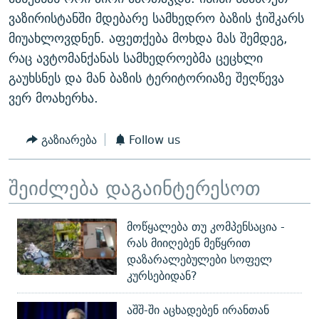
ᲒᲐᲛᲝᲘᲬᲔᲠᲔ
ᲛᲝᲚᲐᲞᲐᲠᲐᲙᲔ ᲢᲔᲥᲡᲢᲔᲑᲘ
ᲩᲔᲛᲘ ᲡᲘᲙᲕᲓᲘᲚᲘᲡ ᲛᲘᲖᲔᲖᲘᲐ COVID-19
ვაზირისტანში მდებარე სამხედრო ბაზის ჭიშკარს
მიუახლოვდნენ. აფეთქება მოხდა მას შემდეგ,
ᲨᲘᲜ - ᲣᲪᲮᲝᲔᲗᲨᲘ
11 ᲬᲔᲚᲘ - 11 ᲐᲛᲑᲐᲕᲘ
რაც ავტომანქანას სამხედროებმა ცეცხლი
ᲚᲘᲢᲔᲠᲐᲢᲣᲠᲣᲚᲘ ᲬᲐᲮᲜᲐᲒᲔᲑᲘ
ᲡᲐᲞᲐᲠᲚᲐᲛᲔᲜᲢᲝ ᲐᲠᲩᲔᲕᲜᲔᲑᲘᲡ ᲘᲡᲢᲝᲠᲘᲐ
გაუხსნეს და მან ბაზის ტერიტორიაზე შეღწევა
ᲐᲛᲔᲠᲘᲙᲣᲚᲘ ᲛᲝᲗᲮᲠᲝᲑᲐ
ᲑᲐᲕᲨᲕᲔᲑᲘ ᲞᲠᲝᲡᲢᲘᲢᲣᲪᲘᲐᲨᲘ - ᲐᲛᲝᲣᲗᲥᲛᲔᲚᲘ ᲐᲛᲑᲐᲕᲘ
ვერ მოახერხა.
რთე/რთ-ის ყველა საიტი
ᲘᲛᲞᲔᲠᲘᲐ ᲓᲐ ᲠᲐᲓᲘᲝ
5 ᲐᲛᲑᲐᲕᲘ - 20 ᲘᲕᲜᲘᲡᲡ ᲓᲐᲨᲐᲕᲔᲑᲣᲚᲔᲑᲘ
გაზიარება
Follow us
ᲐᲒᲕᲘᲡᲢᲝᲡ ᲝᲛᲘ
ПРИВЕТ ᲙᲣᲚᲢᲣᲠᲐ
შეიძლება დაგაინტერესოთ
მოწყალება თუ კომპენსაცია -
რას მიიღებენ მეწყრით
დაზარალებულები სოფელ
კურსებიდან?
აშშ-ში აცხადებენ ირანთან