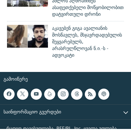
ახლოს აღმოაჩინეს
ასაფეთქებელი მოწყობილობით
დატვირთული დრონი
აკავებენ გიგა ავალიანის
მოსწავლეს, მსჯავრდადებულის
შეყვარებულს,
არასრულწლოვან ნ.ი.-ს -
ადვოკატი
ᲒᲐᲛᲝᲘᲬᲔᲠᲔ
ᲡᲐᲘᲜᲤᲝᲠᲛᲐᲪᲘᲝ ᲒᲕᲔᲠᲓᲔᲑᲘ
რადიო თავისუფლება, RFE/RL, Inc. ყველა უფლება