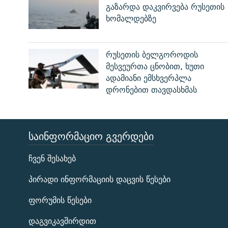
გაზარდა დაკვირვება რუსეთის
ხომალდებზე
რუსეთის ბელგოროდის
მესვეურთა ცნობით, ხუთი
ადამიანი ემსხვერპლა
დრონებით თავდასხმას
ᲡᲐᲘᲜᲤᲝᲠᲛᲐᲪᲘᲝ ᲒᲕᲔᲠᲓᲔᲑᲘ
ЭХО КАВКАЗА
ჩვენ შესახებ
ᲒᲐᲛᲝᲘᲬᲔᲠᲔ
პირადი ინფორმაციის დაცვის წესები
ფორუმის წესები
დაგვიკავშირდით