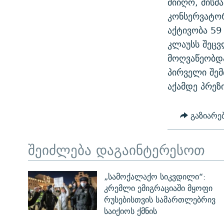
მიიღო, მისმ
ᲛᲝᲚᲐᲞᲐᲠᲐᲙᲔ ᲢᲔᲥᲡᲢᲔᲑᲘ
ᲩᲔᲛᲘ ᲡᲘᲙᲕᲓᲘᲚᲘᲡ ᲛᲘᲖᲔᲖᲘᲐ COVID-19
კონსერვატორ
ᲨᲘᲜ - ᲣᲪᲮᲝᲔᲗᲨᲘ
აქტივობა 59
11 ᲬᲔᲚᲘ - 11 ᲐᲛᲑᲐᲕᲘ
ᲚᲘᲢᲔᲠᲐᲢᲣᲠᲣᲚᲘ ᲬᲐᲮᲜᲐᲒᲔᲑᲘ
კლაუსს შეცვ
ᲡᲐᲞᲐᲠᲚᲐᲛᲔᲜᲢᲝ ᲐᲠᲩᲔᲕᲜᲔᲑᲘᲡ ᲘᲡᲢᲝᲠᲘᲐ
ᲐᲛᲔᲠᲘᲙᲣᲚᲘ ᲛᲝᲗᲮᲠᲝᲑᲐ
მოღვაწეობდ
ᲑᲐᲕᲨᲕᲔᲑᲘ ᲞᲠᲝᲡᲢᲘᲢᲣᲪᲘᲐᲨᲘ -
პირველი შემ
ᲘᲛᲞᲔᲠᲘᲐ ᲓᲐ ᲠᲐᲓᲘᲝ
ᲐᲛᲝᲣᲗᲥᲛᲔᲚᲘ ᲐᲛᲑᲐᲕᲘ
აქამდე პრეზ
5 ᲐᲛᲑᲐᲕᲘ - 20 ᲘᲕᲜᲘᲡᲡ ᲓᲐᲨᲐᲕᲔᲑᲣᲚᲔᲑᲘ
ᲐᲒᲕᲘᲡᲢᲝᲡ ᲝᲛᲘ
გაზიარე
ПРИВЕТ ᲙᲣᲚᲢᲣᲠᲐ
შეიძლება დაგაინტერესოთ
„სამოქალაქო სიკვდილი“:
კრემლი ემიგრაციაში მყოფი
რუსებისთვის სამართლებრივ
საიქიოს ქმნის