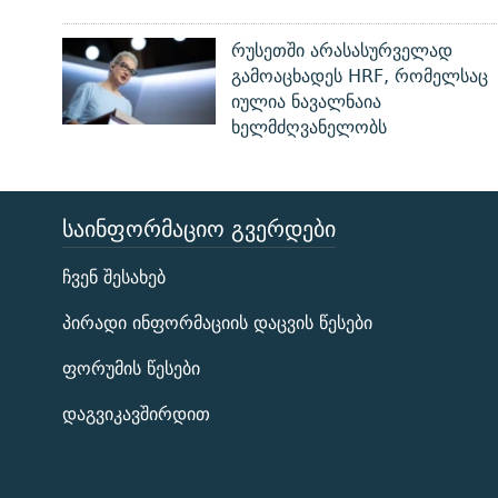
რუსეთში არასასურველად
გამოაცხადეს HRF, რომელსაც
იულია ნავალნაია
ხელმძღვანელობს
ᲡᲐᲘᲜᲤᲝᲠᲛᲐᲪᲘᲝ ᲒᲕᲔᲠᲓᲔᲑᲘ
ЭХО КАВКАЗА
ჩვენ შესახებ
ᲒᲐᲛᲝᲘᲬᲔᲠᲔ
პირადი ინფორმაციის დაცვის წესები
ფორუმის წესები
დაგვიკავშირდით
რთე/რთ-ის ყველა საიტი