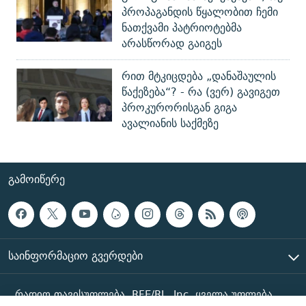
პროპაგანდის წყალობით ჩემი
ნათქვამი პატრიოტებმა
არასწორად გაიგეს
რით მტკიცდება „დანაშაულის
წაქეზება“? - რა (ვერ) გავიგეთ
პროკურორისგან გიგა
ავალიანის საქმეზე
ᲒᲐᲛᲝᲘᲬᲔᲠᲔ
ᲡᲐᲘᲜᲤᲝᲠᲛᲐᲪᲘᲝ ᲒᲕᲔᲠᲓᲔᲑᲘ
რადიო თავისუფლება, RFE/RL, Inc. ყველა უფლება