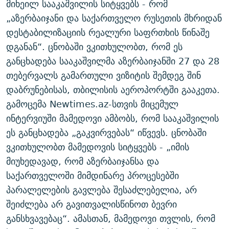
მიხეილ სააკაშვილის სიტყვებს - რომ
ᲒᲐᲛᲝᲘᲬᲔᲠᲔ
ᲛᲝᲚᲐᲞᲐᲠᲐᲙᲔ ᲢᲔᲥᲡᲢᲔᲑᲘ
ᲩᲔᲛᲘ ᲡᲘᲙᲕᲓᲘᲚᲘᲡ ᲛᲘᲖᲔᲖᲘᲐ COVID-19
„აზერბაიჯანი და საქართველო რუსეთის მხრიდან
ᲨᲘᲜ - ᲣᲪᲮᲝᲔᲗᲨᲘ
11 ᲬᲔᲚᲘ - 11 ᲐᲛᲑᲐᲕᲘ
დესტაბილიზაციის რეალური საფრთხის წინაშე
დგანან“. ცნობაში ვკითხულობთ, რომ ეს
ᲚᲘᲢᲔᲠᲐᲢᲣᲠᲣᲚᲘ ᲬᲐᲮᲜᲐᲒᲔᲑᲘ
ᲡᲐᲞᲐᲠᲚᲐᲛᲔᲜᲢᲝ ᲐᲠᲩᲔᲕᲜᲔᲑᲘᲡ ᲘᲡᲢᲝᲠᲘᲐ
განცხადება სააკაშვილმა აზერბაიჯანში 27 და 28
ᲐᲛᲔᲠᲘᲙᲣᲚᲘ ᲛᲝᲗᲮᲠᲝᲑᲐ
ᲑᲐᲕᲨᲕᲔᲑᲘ ᲞᲠᲝᲡᲢᲘᲢᲣᲪᲘᲐᲨᲘ - ᲐᲛᲝᲣᲗᲥᲛᲔᲚᲘ ᲐᲛᲑᲐᲕᲘ
თებერვალს გამართული ვიზიტის შემდეგ შინ
რთე/რთ-ის ყველა საიტი
ᲘᲛᲞᲔᲠᲘᲐ ᲓᲐ ᲠᲐᲓᲘᲝ
5 ᲐᲛᲑᲐᲕᲘ - 20 ᲘᲕᲜᲘᲡᲡ ᲓᲐᲨᲐᲕᲔᲑᲣᲚᲔᲑᲘ
დაბრუნებისას, თბილისის აეროპორტში გააკეთა.
ᲐᲒᲕᲘᲡᲢᲝᲡ ᲝᲛᲘ
გამოცემა Newtimes.az-სთვის მიცემულ
ინტერვიუში მამედოვი ამბობს, რომ სააკაშვილის
ПРИВЕТ ᲙᲣᲚᲢᲣᲠᲐ
ეს განცხადება „გაკვირვებას“ იწვევს. ცნობაში
ვკითხულობთ მამედოვის სიტყვებს - „იმის
მიუხედავად, რომ აზერბაიჯანსა და
საქართველოში მიმდინარე პროცესებში
პარალელების გავლება შესაძლებელია, არ
შეიძლება არ გავითვალისწინოთ ბევრი
განსხვავებაც“. ამასთან, მამედოვი თვლის, რომ