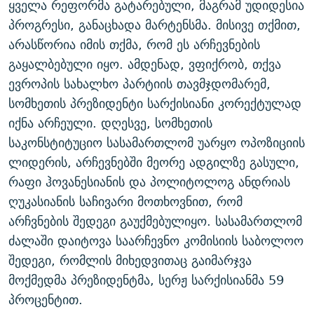
ყველა რეფორმა გატარებული, მაგრამ უდიდესია
ᲒᲐᲛᲝᲘᲬᲔᲠᲔ
ᲛᲝᲚᲐᲞᲐᲠᲐᲙᲔ ᲢᲔᲥᲡᲢᲔᲑᲘ
ᲩᲔᲛᲘ ᲡᲘᲙᲕᲓᲘᲚᲘᲡ ᲛᲘᲖᲔᲖᲘᲐ COVID-19
პროგრესი, განაცხადა მარტენსმა. მისივე თქმით,
ᲨᲘᲜ - ᲣᲪᲮᲝᲔᲗᲨᲘ
11 ᲬᲔᲚᲘ - 11 ᲐᲛᲑᲐᲕᲘ
არასწორია იმის თქმა, რომ ეს არჩევნების
გაყალბებული იყო. ამდენად, ვფიქრობ, თქვა
ᲚᲘᲢᲔᲠᲐᲢᲣᲠᲣᲚᲘ ᲬᲐᲮᲜᲐᲒᲔᲑᲘ
ᲡᲐᲞᲐᲠᲚᲐᲛᲔᲜᲢᲝ ᲐᲠᲩᲔᲕᲜᲔᲑᲘᲡ ᲘᲡᲢᲝᲠᲘᲐ
ევროპის სახალხო პარტიის თავმჯდომარემ,
ᲐᲛᲔᲠᲘᲙᲣᲚᲘ ᲛᲝᲗᲮᲠᲝᲑᲐ
ᲑᲐᲕᲨᲕᲔᲑᲘ ᲞᲠᲝᲡᲢᲘᲢᲣᲪᲘᲐᲨᲘ - ᲐᲛᲝᲣᲗᲥᲛᲔᲚᲘ ᲐᲛᲑᲐᲕᲘ
სომხეთის პრეზიდენტი სარქისიანი კორექტულად
რთე/რთ-ის ყველა საიტი
ᲘᲛᲞᲔᲠᲘᲐ ᲓᲐ ᲠᲐᲓᲘᲝ
5 ᲐᲛᲑᲐᲕᲘ - 20 ᲘᲕᲜᲘᲡᲡ ᲓᲐᲨᲐᲕᲔᲑᲣᲚᲔᲑᲘ
იქნა არჩეული. დღესვე, სომხეთის
ᲐᲒᲕᲘᲡᲢᲝᲡ ᲝᲛᲘ
საკონსტიტუციო სასამართლომ უარყო ოპოზიციის
ლიდერის, არჩევნებში მეორე ადგილზე გასული,
ПРИВЕТ ᲙᲣᲚᲢᲣᲠᲐ
რაფი ჰოვანესიანის და პოლიტოლოგ ანდრიას
ღუკასიანის საჩივარი მოთხოვნით, რომ
არჩვნების შედეგი გაუქმებულიყო. სასამართლომ
ძალაში დაიტოვა საარჩევნო კომისიის საბოლოო
შედეგი, რომლის მიხედვითაც გაიმარჯვა
მოქმედმა პრეზიდენტმა, სერჟ სარქისიანმა 59
პროცენტით.