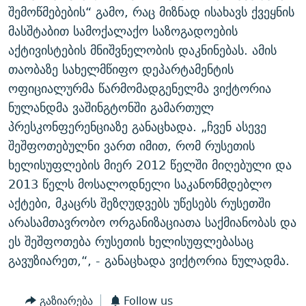
შემოწმებების“ გამო, რაც მიზნად ისახავს ქვეყნის
ᲒᲐᲛᲝᲘᲬᲔᲠᲔ
ᲛᲝᲚᲐᲞᲐᲠᲐᲙᲔ ᲢᲔᲥᲡᲢᲔᲑᲘ
ᲩᲔᲛᲘ ᲡᲘᲙᲕᲓᲘᲚᲘᲡ ᲛᲘᲖᲔᲖᲘᲐ COVID-19
მასშტაბით სამოქალაქო საზოგადოების
ᲨᲘᲜ - ᲣᲪᲮᲝᲔᲗᲨᲘ
11 ᲬᲔᲚᲘ - 11 ᲐᲛᲑᲐᲕᲘ
აქტივისტების მნიშვნელობის დაკნინებას. ამის
ᲚᲘᲢᲔᲠᲐᲢᲣᲠᲣᲚᲘ ᲬᲐᲮᲜᲐᲒᲔᲑᲘ
ᲡᲐᲞᲐᲠᲚᲐᲛᲔᲜᲢᲝ ᲐᲠᲩᲔᲕᲜᲔᲑᲘᲡ ᲘᲡᲢᲝᲠᲘᲐ
თაობაზე სახელმწიფო დეპარტამენტის
ოფიციალურმა წარმომადგენელმა ვიქტორია
ᲐᲛᲔᲠᲘᲙᲣᲚᲘ ᲛᲝᲗᲮᲠᲝᲑᲐ
ᲑᲐᲕᲨᲕᲔᲑᲘ ᲞᲠᲝᲡᲢᲘᲢᲣᲪᲘᲐᲨᲘ - ᲐᲛᲝᲣᲗᲥᲛᲔᲚᲘ ᲐᲛᲑᲐᲕᲘ
რთე/რთ-ის ყველა საიტი
ნულანდმა ვაშინგტონში გამართულ
ᲘᲛᲞᲔᲠᲘᲐ ᲓᲐ ᲠᲐᲓᲘᲝ
5 ᲐᲛᲑᲐᲕᲘ - 20 ᲘᲕᲜᲘᲡᲡ ᲓᲐᲨᲐᲕᲔᲑᲣᲚᲔᲑᲘ
პრესკონფერენციაზე განაცხადა. „ჩვენ ასევე
ᲐᲒᲕᲘᲡᲢᲝᲡ ᲝᲛᲘ
შეშფოთებულნი ვართ იმით, რომ რუსეთის
ПРИВЕТ ᲙᲣᲚᲢᲣᲠᲐ
ხელისუფლების მიერ 2012 წელში მიღებული და
2013 წელს მოსალოდნელი საკანონმდებლო
აქტები, მკაცრს შეზღუდვებს უწესებს რუსეთში
არასამთავრობო ორგანიზაციათა საქმიანობას და
ეს შეშფოთება რუსეთის ხელისუფლებასაც
გავუზიარეთ,“, - განაცხადა ვიქტორია ნულადმა.
გაზიარება
Follow us