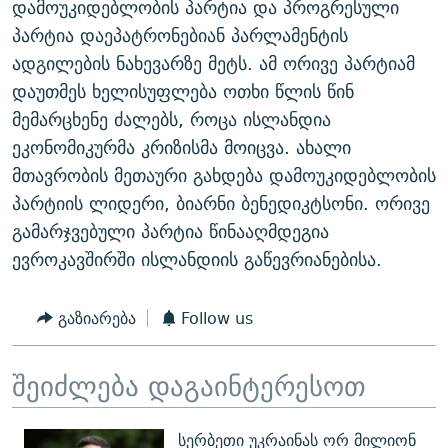
დამოუკიდებლობის პარტია და პროგრესული
ᲒᲐᲛᲝᲘᲬᲔᲠᲔ
ᲛᲝᲚᲐᲞᲐᲠᲐᲙᲔ ᲢᲔᲥᲡᲢᲔᲑᲘ
ᲩᲔᲛᲘ ᲡᲘᲙᲕᲓᲘᲚᲘᲡ ᲛᲘᲖᲔᲖᲘᲐ COVID-19
პარტია დაეპატრონებიან პარლამენტის
ᲨᲘᲜ - ᲣᲪᲮᲝᲔᲗᲨᲘ
11 ᲬᲔᲚᲘ - 11 ᲐᲛᲑᲐᲕᲘ
ადგილების ნახევარზე მეტს. ამ ორივე პარტიამ
დაუთმეს ხელისუფლება ოთხი წლის წინ
ᲚᲘᲢᲔᲠᲐᲢᲣᲠᲣᲚᲘ ᲬᲐᲮᲜᲐᲒᲔᲑᲘ
ᲡᲐᲞᲐᲠᲚᲐᲛᲔᲜᲢᲝ ᲐᲠᲩᲔᲕᲜᲔᲑᲘᲡ ᲘᲡᲢᲝᲠᲘᲐ
მემარცხენე ძალებს, როცა ისლანდია
ᲐᲛᲔᲠᲘᲙᲣᲚᲘ ᲛᲝᲗᲮᲠᲝᲑᲐ
ᲑᲐᲕᲨᲕᲔᲑᲘ ᲞᲠᲝᲡᲢᲘᲢᲣᲪᲘᲐᲨᲘ - ᲐᲛᲝᲣᲗᲥᲛᲔᲚᲘ ᲐᲛᲑᲐᲕᲘ
ეკონომიკურმა კრიზისმა მოიცვა. ახალი
რთე/რთ-ის ყველა საიტი
ᲘᲛᲞᲔᲠᲘᲐ ᲓᲐ ᲠᲐᲓᲘᲝ
5 ᲐᲛᲑᲐᲕᲘ - 20 ᲘᲕᲜᲘᲡᲡ ᲓᲐᲨᲐᲕᲔᲑᲣᲚᲔᲑᲘ
მთავრობის მეთაური გახდება დამოუკიდებლობის
ᲐᲒᲕᲘᲡᲢᲝᲡ ᲝᲛᲘ
პარტიის ლიდერი, ბიარნი ბენედიკტსონი. ორივე
გამარჯვებული პარტია წინააღმდეგია
ПРИВЕТ ᲙᲣᲚᲢᲣᲠᲐ
ევროკავშირში ისლანდიის გაწევრიანებისა.
გაზიარება
Follow us
შეიძლება დაგაინტერესოთ
სერბეთი უკრაინას ორ მილიონ