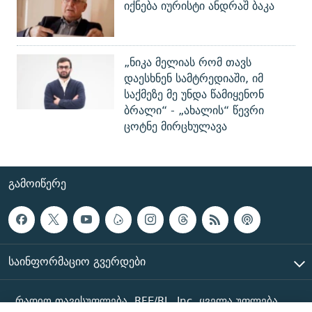
იქნება იურისტი ანდრაშ ბაკა
„ნიკა მელიას რომ თავს
დაესხნენ სამტრედიაში, იმ
საქმეზე მე უნდა წამიყენონ
ბრალი“ - „ახალის“ წევრი
ცოტნე მირცხულავა
ᲒᲐᲛᲝᲘᲬᲔᲠᲔ
ᲡᲐᲘᲜᲤᲝᲠᲛᲐᲪᲘᲝ ᲒᲕᲔᲠᲓᲔᲑᲘ
რადიო თავისუფლება, RFE/RL, Inc. ყველა უფლება