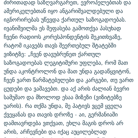
ძირითადად საზღვარგარეთ, ევროპელებთან და
ᲒᲐᲛᲝᲘᲬᲔᲠᲔ
ᲛᲝᲚᲐᲞᲐᲠᲐᲙᲔ ᲢᲔᲥᲡᲢᲔᲑᲘ
ᲩᲔᲛᲘ ᲡᲘᲙᲕᲓᲘᲚᲘᲡ ᲛᲘᲖᲔᲖᲘᲐ COVID-19
ამერიკელებთან იყო ანგარიშვალდებული და
ᲨᲘᲜ - ᲣᲪᲮᲝᲔᲗᲨᲘ
11 ᲬᲔᲚᲘ - 11 ᲐᲛᲑᲐᲕᲘ
იგნორირებას უწევდა ქართულ საზოგადოებას.
ივანიშვილმა ეს შეფასება გამოთქვა პასუხად
ᲚᲘᲢᲔᲠᲐᲢᲣᲠᲣᲚᲘ ᲬᲐᲮᲜᲐᲒᲔᲑᲘ
ᲡᲐᲞᲐᲠᲚᲐᲛᲔᲜᲢᲝ ᲐᲠᲩᲔᲕᲜᲔᲑᲘᲡ ᲘᲡᲢᲝᲠᲘᲐ
ჩვენი რადიოს კორესპონდენტის შეკითხვაზე,
ᲐᲛᲔᲠᲘᲙᲣᲚᲘ ᲛᲝᲗᲮᲠᲝᲑᲐ
ᲑᲐᲕᲨᲕᲔᲑᲘ ᲞᲠᲝᲡᲢᲘᲢᲣᲪᲘᲐᲨᲘ - ᲐᲛᲝᲣᲗᲥᲛᲔᲚᲘ ᲐᲛᲑᲐᲕᲘ
რატომ იკავებს თავს შეერთებულ შტატებში
რთე/რთ-ის ყველა საიტი
ᲘᲛᲞᲔᲠᲘᲐ ᲓᲐ ᲠᲐᲓᲘᲝ
5 ᲐᲛᲑᲐᲕᲘ - 20 ᲘᲕᲜᲘᲡᲡ ᲓᲐᲨᲐᲕᲔᲑᲣᲚᲔᲑᲘ
ვიზიტზე: „ჩვენ დავუბრუნეთ ქართულ
ᲐᲒᲕᲘᲡᲢᲝᲡ ᲝᲛᲘ
საზოგადოებას ლეგიტიმური უფლება, რომ მათ
უნდა აკონტროლონ და მათ უნდა გადაწყვიტონ,
ПРИВЕТ ᲙᲣᲚᲢᲣᲠᲐ
ჩვენ ვართ წარმატებულები და კარგები, თუ ვართ
ცუდები და ვაშავებთ. და აქ არის ძალიან ბევრი
სამუშაო და მხოლოდ ესაა მიზეზი (ვიზიტებზე
უარის). რა თქმა უნდა, მე პატივს ვცემ ყველა
ქვეყანას და თავის დროზე - აი, გერმანიაში
დამთავრდება ვთქვათ, ეხლა მაგის დროს არ
არის, არჩევნები და იქაც აუცილებლად