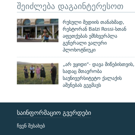
შეიძლება დაგაინტერესოთ
რუსული მედიის თანახმად,
რესტორან Balzi Rossi-სთან
აფეთქებას ემსხვერპლა
გენერალი ვალერი
პლოხოტნიუკი
„არ ვყიდი“- დავა მიწებისთვის,
სადაც მთავრობა
საუნივერსიტეტო ქალაქის
აშენებას გეგმავს
ᲡᲐᲘᲜᲤᲝᲠᲛᲐᲪᲘᲝ ᲒᲕᲔᲠᲓᲔᲑᲘ
ЭХО КАВКАЗА
ჩვენ შესახებ
ᲒᲐᲛᲝᲘᲬᲔᲠᲔ