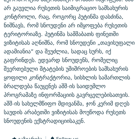
ᲒᲐᲛᲝᲘᲬᲔᲠᲔ
ᲛᲝᲚᲐᲞᲐᲠᲐᲙᲔ ᲢᲔᲥᲡᲢᲔᲑᲘ
ᲩᲔᲛᲘ ᲡᲘᲙᲕᲓᲘᲚᲘᲡ ᲛᲘᲖᲔᲖᲘᲐ COVID-19
არ გაუვლია რუსეთის საიმიგრაციო სამსახურის
კონტროლი, რაც, როგორც პუტინმა დასძინა,
ᲨᲘᲜ - ᲣᲪᲮᲝᲔᲗᲨᲘ
11 ᲬᲔᲚᲘ - 11 ᲐᲛᲑᲐᲕᲘ
ნიშნავს, რომ სნოუდენი არ იმყოფება რუსეთის
ᲚᲘᲢᲔᲠᲐᲢᲣᲠᲣᲚᲘ ᲬᲐᲮᲜᲐᲒᲔᲑᲘ
ᲡᲐᲞᲐᲠᲚᲐᲛᲔᲜᲢᲝ ᲐᲠᲩᲔᲕᲜᲔᲑᲘᲡ ᲘᲡᲢᲝᲠᲘᲐ
ტერიტორიაზე. პუტინმა სამშაბათს ფინეთში
ᲐᲛᲔᲠᲘᲙᲣᲚᲘ ᲛᲝᲗᲮᲠᲝᲑᲐ
ᲑᲐᲕᲨᲕᲔᲑᲘ ᲞᲠᲝᲡᲢᲘᲢᲣᲪᲘᲐᲨᲘ - ᲐᲛᲝᲣᲗᲥᲛᲔᲚᲘ ᲐᲛᲑᲐᲕᲘ
ვიზიტისას აღნიშნა, რომ სნოუდენი „თავისუფალი
რთე/რთ-ის ყველა საიტი
ადამიანია“ და შეუძლია, სადაც სურს, იქ
ᲘᲛᲞᲔᲠᲘᲐ ᲓᲐ ᲠᲐᲓᲘᲝ
5 ᲐᲛᲑᲐᲕᲘ - 20 ᲘᲕᲜᲘᲡᲡ ᲓᲐᲨᲐᲕᲔᲑᲣᲚᲔᲑᲘ
გაფრინდეს. ედვარდ სნოუდენს, რომელიც
ᲐᲒᲕᲘᲡᲢᲝᲡ ᲝᲛᲘ
შეერთებული შტატების უშიშროების სამსახურის
ПРИВЕТ ᲙᲣᲚᲢᲣᲠᲐ
ყოფილი კონტრაქტორია, სისხლის სამართლის
ბრალდება წაუყენეს აშშ-ის საიდუმლო
პროგრამაზე ინფორმაციის გავრცელებისათვის.
აშშ-ის სახელმწიფო მდივანმა, ჯონ კერიმ დღეს
საუდის არაბეთში ვიზიტისას მოუწოდა რუსეთს
სნოუდენის ექსტრადიციისაკენ.