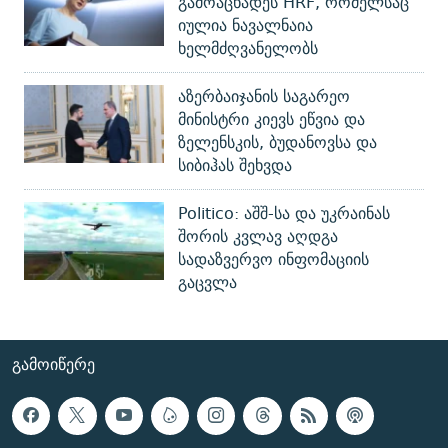
გამოაცხადეს HRF, რომელსაც
იულია ნავალნაია
ხელმძღვანელობს
აზერბაიჯანის საგარეო
მინისტრი კიევს ეწვია და
ზელენსკის, ბუდანოვსა და
სიბიჰას შეხვდა
Politico: აშშ-სა და უკრაინას
შორის კვლავ აღდგა
სადაზვერვო ინფომაციის
გაცვლა
ᲒᲐᲛᲝᲘᲬᲔᲠᲔ