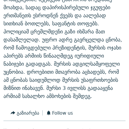
ᲒᲐᲛᲝᲘᲬᲔᲠᲔ
ᲛᲝᲚᲐᲞᲐᲠᲐᲙᲔ ᲢᲔᲥᲡᲢᲔᲑᲘ
ᲩᲔᲛᲘ ᲡᲘᲙᲕᲓᲘᲚᲘᲡ ᲛᲘᲖᲔᲖᲘᲐ COVID-19
მოახდა, სადაც დაპირისპირებული ჯგუფები
ერთმანეთს ესროდნენ ქვებს და აალებად
ᲨᲘᲜ - ᲣᲪᲮᲝᲔᲗᲨᲘ
11 ᲬᲔᲚᲘ - 11 ᲐᲛᲑᲐᲕᲘ
სითხიან ბოთლებს, საფანტის თოფებს.
ᲚᲘᲢᲔᲠᲐᲢᲣᲠᲣᲚᲘ ᲬᲐᲮᲜᲐᲒᲔᲑᲘ
ᲡᲐᲞᲐᲠᲚᲐᲛᲔᲜᲢᲝ ᲐᲠᲩᲔᲕᲜᲔᲑᲘᲡ ᲘᲡᲢᲝᲠᲘᲐ
პოლიციამ ცრემლმდენი გაზი იხმარა მათ
ᲐᲛᲔᲠᲘᲙᲣᲚᲘ ᲛᲝᲗᲮᲠᲝᲑᲐ
ᲑᲐᲕᲨᲕᲔᲑᲘ ᲞᲠᲝᲡᲢᲘᲢᲣᲪᲘᲐᲨᲘ - ᲐᲛᲝᲣᲗᲥᲛᲔᲚᲘ ᲐᲛᲑᲐᲕᲘ
დასაშლელად. უფრო ადრე გავრცელდა ცნობა,
რთე/რთ-ის ყველა საიტი
რომ ჩამოგდებული პრეზიდენტის, მურსის ოჯახი
ᲘᲛᲞᲔᲠᲘᲐ ᲓᲐ ᲠᲐᲓᲘᲝ
5 ᲐᲛᲑᲐᲕᲘ - 20 ᲘᲕᲜᲘᲡᲡ ᲓᲐᲨᲐᲕᲔᲑᲣᲚᲔᲑᲘ
აპირებს არმიის წინააღმდეგ იურიდიული
ᲐᲒᲕᲘᲡᲢᲝᲡ ᲝᲛᲘ
ნაბიჯები გადადგას. მურსის ადგილსამყოფელი
ПРИВЕТ ᲙᲣᲚᲢᲣᲠᲐ
უცნობია. დროებითი მთავრობა აცხადებს, რომ
ამ ცნობას საიდუმლოდ მურსის უსაფრთხოების
მიზნით ინახავენ. მურსი 3 ივლისს გადააყენა
არმიამ სახალხო ამბოხების შემდეგ.
გაზიარება
Follow us