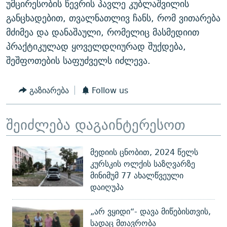
უმცირესობის წევრის პავლე კუბლაშვილის
ᲒᲐᲛᲝᲘᲬᲔᲠᲔ
ᲛᲝᲚᲐᲞᲐᲠᲐᲙᲔ ᲢᲔᲥᲡᲢᲔᲑᲘ
ᲩᲔᲛᲘ ᲡᲘᲙᲕᲓᲘᲚᲘᲡ ᲛᲘᲖᲔᲖᲘᲐ COVID-19
განცხადებით, თვალნათლივ ჩანს, რომ ვითარება
ᲨᲘᲜ - ᲣᲪᲮᲝᲔᲗᲨᲘ
11 ᲬᲔᲚᲘ - 11 ᲐᲛᲑᲐᲕᲘ
მძიმეა და დანაშაული, რომელიც მასმედიით
პრაქტიკულად ყოველდღიურად შუქდება,
ᲚᲘᲢᲔᲠᲐᲢᲣᲠᲣᲚᲘ ᲬᲐᲮᲜᲐᲒᲔᲑᲘ
ᲡᲐᲞᲐᲠᲚᲐᲛᲔᲜᲢᲝ ᲐᲠᲩᲔᲕᲜᲔᲑᲘᲡ ᲘᲡᲢᲝᲠᲘᲐ
შეშფოთების საფუძველს იძლევა.
ᲐᲛᲔᲠᲘᲙᲣᲚᲘ ᲛᲝᲗᲮᲠᲝᲑᲐ
ᲑᲐᲕᲨᲕᲔᲑᲘ ᲞᲠᲝᲡᲢᲘᲢᲣᲪᲘᲐᲨᲘ - ᲐᲛᲝᲣᲗᲥᲛᲔᲚᲘ ᲐᲛᲑᲐᲕᲘ
რთე/რთ-ის ყველა საიტი
ᲘᲛᲞᲔᲠᲘᲐ ᲓᲐ ᲠᲐᲓᲘᲝ
5 ᲐᲛᲑᲐᲕᲘ - 20 ᲘᲕᲜᲘᲡᲡ ᲓᲐᲨᲐᲕᲔᲑᲣᲚᲔᲑᲘ
გაზიარება
Follow us
ᲐᲒᲕᲘᲡᲢᲝᲡ ᲝᲛᲘ
ПРИВЕТ ᲙᲣᲚᲢᲣᲠᲐ
შეიძლება დაგაინტერესოთ
მედიის ცნობით, 2024 წელს
კურსკის ოლქის საზღვარზე
მინიმუმ 77 ახალწვეული
დაიღუპა
„არ ვყიდი“- დავა მიწებისთვის,
სადაც მთავრობა