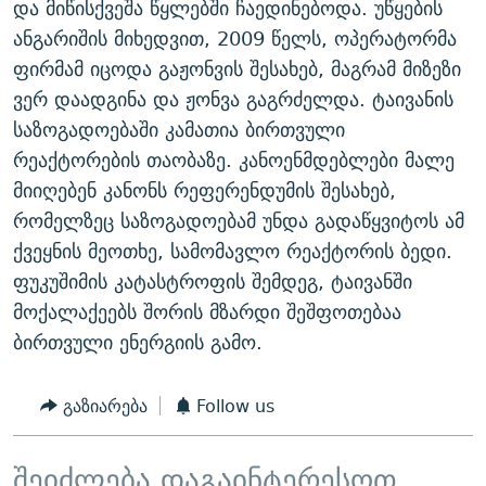
და მიწისქვეშა წყლებში ჩაედინებოდა. უწყების
ᲒᲐᲛᲝᲘᲬᲔᲠᲔ
ᲛᲝᲚᲐᲞᲐᲠᲐᲙᲔ ᲢᲔᲥᲡᲢᲔᲑᲘ
ᲩᲔᲛᲘ ᲡᲘᲙᲕᲓᲘᲚᲘᲡ ᲛᲘᲖᲔᲖᲘᲐ COVID-19
ანგარიშის მიხედვით, 2009 წელს, ოპერატორმა
ᲨᲘᲜ - ᲣᲪᲮᲝᲔᲗᲨᲘ
11 ᲬᲔᲚᲘ - 11 ᲐᲛᲑᲐᲕᲘ
ფირმამ იცოდა გაჟონვის შესახებ, მაგრამ მიზეზი
ვერ დაადგინა და ჟონვა გაგრძელდა. ტაივანის
ᲚᲘᲢᲔᲠᲐᲢᲣᲠᲣᲚᲘ ᲬᲐᲮᲜᲐᲒᲔᲑᲘ
ᲡᲐᲞᲐᲠᲚᲐᲛᲔᲜᲢᲝ ᲐᲠᲩᲔᲕᲜᲔᲑᲘᲡ ᲘᲡᲢᲝᲠᲘᲐ
საზოგადოებაში კამათია ბირთვული
ᲐᲛᲔᲠᲘᲙᲣᲚᲘ ᲛᲝᲗᲮᲠᲝᲑᲐ
ᲑᲐᲕᲨᲕᲔᲑᲘ ᲞᲠᲝᲡᲢᲘᲢᲣᲪᲘᲐᲨᲘ - ᲐᲛᲝᲣᲗᲥᲛᲔᲚᲘ ᲐᲛᲑᲐᲕᲘ
რეაქტორების თაობაზე. კანოენმდებლები მალე
რთე/რთ-ის ყველა საიტი
ᲘᲛᲞᲔᲠᲘᲐ ᲓᲐ ᲠᲐᲓᲘᲝ
5 ᲐᲛᲑᲐᲕᲘ - 20 ᲘᲕᲜᲘᲡᲡ ᲓᲐᲨᲐᲕᲔᲑᲣᲚᲔᲑᲘ
მიიღებენ კანონს რეფერენდუმის შესახებ,
ᲐᲒᲕᲘᲡᲢᲝᲡ ᲝᲛᲘ
რომელზეც საზოგადოებამ უნდა გადაწყვიტოს ამ
ქვეყნის მეოთხე, სამომავლო რეაქტორის ბედი.
ПРИВЕТ ᲙᲣᲚᲢᲣᲠᲐ
ფუკუშიმის კატასტროფის შემდეგ, ტაივანში
მოქალაქეებს შორის მზარდი შეშფოთებაა
ბირთვული ენერგიის გამო.
გაზიარება
Follow us
შეიძლება დაგაინტერესოთ