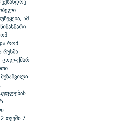
ლექსანდრე
ზობელი
უწეყება, ამ
წინასწარი
რომ
და რომ
ა რუსმა
. ცოლ-ქმარ
რთი
 მუზაშვილი
.
ისუფლებას
ურ
ლი
2 თვეში 7