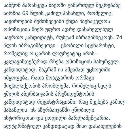
საბჭომ პარასკევს ბაქოში გამართულ შეკრებაზე
ᲒᲐᲛᲝᲘᲬᲔᲠᲔ
ᲛᲝᲚᲐᲞᲐᲠᲐᲙᲔ ᲢᲔᲥᲡᲢᲔᲑᲘ
ᲩᲔᲛᲘ ᲡᲘᲙᲕᲓᲘᲚᲘᲡ ᲛᲘᲖᲔᲖᲘᲐ COVID-19
აირჩია 69 წლის კამილ ჰასანლი, რომელიც
ᲨᲘᲜ - ᲣᲪᲮᲝᲔᲗᲨᲘ
11 ᲬᲔᲚᲘ - 11 ᲐᲛᲑᲐᲕᲘ
საჭიროების შემთხვევაში უნდა ჩაენაცვლოს
ᲚᲘᲢᲔᲠᲐᲢᲣᲠᲣᲚᲘ ᲬᲐᲮᲜᲐᲒᲔᲑᲘ
ᲡᲐᲞᲐᲠᲚᲐᲛᲔᲜᲢᲝ ᲐᲠᲩᲔᲕᲜᲔᲑᲘᲡ ᲘᲡᲢᲝᲠᲘᲐ
ოპოზიციის მიერ უფრო ადრე დასახელებულ
საერთო კანდიდატს, რუსტამ იბრაგიმბეკოვს. 74
ᲐᲛᲔᲠᲘᲙᲣᲚᲘ ᲛᲝᲗᲮᲠᲝᲑᲐ
ᲑᲐᲕᲨᲕᲔᲑᲘ ᲞᲠᲝᲡᲢᲘᲢᲣᲪᲘᲐᲨᲘ - ᲐᲛᲝᲣᲗᲥᲛᲔᲚᲘ ᲐᲛᲑᲐᲕᲘ
რთე/რთ-ის ყველა საიტი
წლის იბრაგიმბეკოვი - ცნობილი სცენარისტი,
ᲘᲛᲞᲔᲠᲘᲐ ᲓᲐ ᲠᲐᲓᲘᲝ
5 ᲐᲛᲑᲐᲕᲘ - 20 ᲘᲕᲜᲘᲡᲡ ᲓᲐᲨᲐᲕᲔᲑᲣᲚᲔᲑᲘ
რომელიც ოსკარის ლაურეატიც არის -
ᲐᲒᲕᲘᲡᲢᲝᲡ ᲝᲛᲘ
კვლავინდებურად რჩება ოპოზიციის სასურველ
ПРИВЕТ ᲙᲣᲚᲢᲣᲠᲐ
კანდიდატად. მაგრამ ის ამჟამად უცხოეთში
იმყოფება, რათა მოაგვაროს ორმაგი
მოქალაქეობის პრობლემა, რომელიც ხელს
უშლის აზერბაიჯანის პრეზიდენტობის
კანდიდატად რეგისტრაციაში. რაც შეეხება კამილ
ჰასანლის, ის აზერბაიჯანში ცნობილი
ისტორიკოსი და ყოფილი პარლამენტარია.
ალტერნატიულ კანდიდატად მისი დასახელების