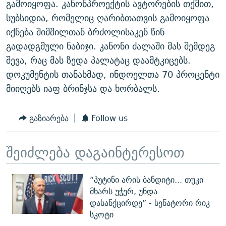
გამოიყოფა. კანონპროექტის ავტორების თქმით,
ᲒᲐᲛᲝᲘᲬᲔᲠᲔ
ᲛᲝᲚᲐᲞᲐᲠᲐᲙᲔ ᲢᲔᲥᲡᲢᲔᲑᲘ
ᲩᲔᲛᲘ ᲡᲘᲙᲕᲓᲘᲚᲘᲡ ᲛᲘᲖᲔᲖᲘᲐ COVID-19
სუბსიდია, რომელიც ღარიბთათვის გამოიყოფა
ᲨᲘᲜ - ᲣᲪᲮᲝᲔᲗᲨᲘ
11 ᲬᲔᲚᲘ - 11 ᲐᲛᲑᲐᲕᲘ
იქნება შიმშილთან ბრძოლისაკენ წინ
გადადგმული ნაბიჯი. კანონი ძალაში მას შემდეგ
ᲚᲘᲢᲔᲠᲐᲢᲣᲠᲣᲚᲘ ᲬᲐᲮᲜᲐᲒᲔᲑᲘ
ᲡᲐᲞᲐᲠᲚᲐᲛᲔᲜᲢᲝ ᲐᲠᲩᲔᲕᲜᲔᲑᲘᲡ ᲘᲡᲢᲝᲠᲘᲐ
შევა, რაც მას ზედა პალატაც დაამტკიცებს.
ᲐᲛᲔᲠᲘᲙᲣᲚᲘ ᲛᲝᲗᲮᲠᲝᲑᲐ
ᲑᲐᲕᲨᲕᲔᲑᲘ ᲞᲠᲝᲡᲢᲘᲢᲣᲪᲘᲐᲨᲘ - ᲐᲛᲝᲣᲗᲥᲛᲔᲚᲘ ᲐᲛᲑᲐᲕᲘ
დოკუმენტის თანახმად, ინდოელთა 70 პროცენტი
რთე/რთ-ის ყველა საიტი
ᲘᲛᲞᲔᲠᲘᲐ ᲓᲐ ᲠᲐᲓᲘᲝ
5 ᲐᲛᲑᲐᲕᲘ - 20 ᲘᲕᲜᲘᲡᲡ ᲓᲐᲨᲐᲕᲔᲑᲣᲚᲔᲑᲘ
მიიღებს იაფ ბრინჯსა და ხორბალს.
ᲐᲒᲕᲘᲡᲢᲝᲡ ᲝᲛᲘ
გაზიარება
Follow us
ПРИВЕТ ᲙᲣᲚᲢᲣᲠᲐ
შეიძლება დაგაინტერესოთ
“პუტინი არის ბანდიტი... თუკი
მხარს უჭერ, უნდა
დასანქცირდე” - სენატორი რიკ
სკოტი