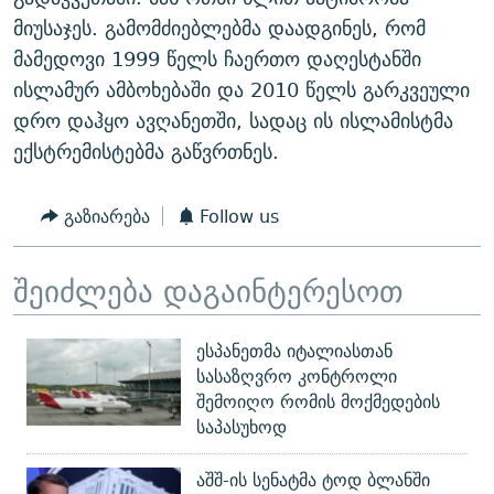
ᲒᲐᲛᲝᲘᲬᲔᲠᲔ
ᲛᲝᲚᲐᲞᲐᲠᲐᲙᲔ ᲢᲔᲥᲡᲢᲔᲑᲘ
ᲩᲔᲛᲘ ᲡᲘᲙᲕᲓᲘᲚᲘᲡ ᲛᲘᲖᲔᲖᲘᲐ COVID-19
მიუსაჯეს. გამომძიებლებმა დაადგინეს, რომ
მამედოვი 1999 წელს ჩაერთო დაღესტანში
ᲨᲘᲜ - ᲣᲪᲮᲝᲔᲗᲨᲘ
11 ᲬᲔᲚᲘ - 11 ᲐᲛᲑᲐᲕᲘ
ისლამურ ამბოხებაში და 2010 წელს გარკვეული
ᲚᲘᲢᲔᲠᲐᲢᲣᲠᲣᲚᲘ ᲬᲐᲮᲜᲐᲒᲔᲑᲘ
ᲡᲐᲞᲐᲠᲚᲐᲛᲔᲜᲢᲝ ᲐᲠᲩᲔᲕᲜᲔᲑᲘᲡ ᲘᲡᲢᲝᲠᲘᲐ
დრო დაჰყო ავღანეთში, სადაც ის ისლამისტმა
ᲐᲛᲔᲠᲘᲙᲣᲚᲘ ᲛᲝᲗᲮᲠᲝᲑᲐ
ᲑᲐᲕᲨᲕᲔᲑᲘ ᲞᲠᲝᲡᲢᲘᲢᲣᲪᲘᲐᲨᲘ - ᲐᲛᲝᲣᲗᲥᲛᲔᲚᲘ ᲐᲛᲑᲐᲕᲘ
ექსტრემისტებმა გაწვრთნეს.
რთე/რთ-ის ყველა საიტი
ᲘᲛᲞᲔᲠᲘᲐ ᲓᲐ ᲠᲐᲓᲘᲝ
5 ᲐᲛᲑᲐᲕᲘ - 20 ᲘᲕᲜᲘᲡᲡ ᲓᲐᲨᲐᲕᲔᲑᲣᲚᲔᲑᲘ
გაზიარება
Follow us
ᲐᲒᲕᲘᲡᲢᲝᲡ ᲝᲛᲘ
ПРИВЕТ ᲙᲣᲚᲢᲣᲠᲐ
შეიძლება დაგაინტერესოთ
ესპანეთმა იტალიასთან
სასაზღვრო კონტროლი
შემოიღო რომის მოქმედების
საპასუხოდ
აშშ-ის სენატმა ტოდ ბლანში