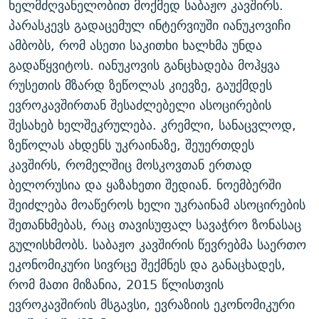
ხელმძღვანელობით მოქმედ საბაჟო კავშირს.
ᲒᲐᲛᲝᲘᲬᲔᲠᲔ
ᲛᲝᲚᲐᲞᲐᲠᲐᲙᲔ ᲢᲔᲥᲡᲢᲔᲑᲘ
ᲩᲔᲛᲘ ᲡᲘᲙᲕᲓᲘᲚᲘᲡ ᲛᲘᲖᲔᲖᲘᲐ COVID-19
პარასკევს გადაცემულ ინტერვიუში იანუკოვიჩი
ᲨᲘᲜ - ᲣᲪᲮᲝᲔᲗᲨᲘ
11 ᲬᲔᲚᲘ - 11 ᲐᲛᲑᲐᲕᲘ
ამბობს, რომ ასეთი საკითხი ხალხმა უნდა
გადაწყვიტოს. იანუკოვის განცხადება მოჰყვა
ᲚᲘᲢᲔᲠᲐᲢᲣᲠᲣᲚᲘ ᲬᲐᲮᲜᲐᲒᲔᲑᲘ
ᲡᲐᲞᲐᲠᲚᲐᲛᲔᲜᲢᲝ ᲐᲠᲩᲔᲕᲜᲔᲑᲘᲡ ᲘᲡᲢᲝᲠᲘᲐ
რუსეთის მზარდ ზეწოლას კიევზე, გაუქმდეს
ᲐᲛᲔᲠᲘᲙᲣᲚᲘ ᲛᲝᲗᲮᲠᲝᲑᲐ
ᲑᲐᲕᲨᲕᲔᲑᲘ ᲞᲠᲝᲡᲢᲘᲢᲣᲪᲘᲐᲨᲘ - ᲐᲛᲝᲣᲗᲥᲛᲔᲚᲘ ᲐᲛᲑᲐᲕᲘ
ევროკავშირთან შესაძლებელი ასოცირების
რთე/რთ-ის ყველა საიტი
ᲘᲛᲞᲔᲠᲘᲐ ᲓᲐ ᲠᲐᲓᲘᲝ
5 ᲐᲛᲑᲐᲕᲘ - 20 ᲘᲕᲜᲘᲡᲡ ᲓᲐᲨᲐᲕᲔᲑᲣᲚᲔᲑᲘ
შესახებ ხელშეკრულება. კრემლი, სანაცვლოდ,
ᲐᲒᲕᲘᲡᲢᲝᲡ ᲝᲛᲘ
ზეწოლას ახდენს უკრაინაზე, შეუერთდეს
კავშირს, რომელშიც მოსკოვთან ერთად
ПРИВЕТ ᲙᲣᲚᲢᲣᲠᲐ
ბელორუსია და ყაზახეთი შედიან. ნოემბერში
შეიძლება მოაწეროს ხელი უკრაინამ ასოცირების
შეთანხმებას, რაც თავისუფალ სავაჭრო ზონასაც
გულისხმობს. საბაჟო კავშირის წევრებმა საერთო
ეკონომიკური სივრცე შექმნეს და განაცხადეს,
რომ მათი მიზანია, 2015 წლისთვის
ევროკავშირის მსგავსი, ევრაზიის ეკონომიკური