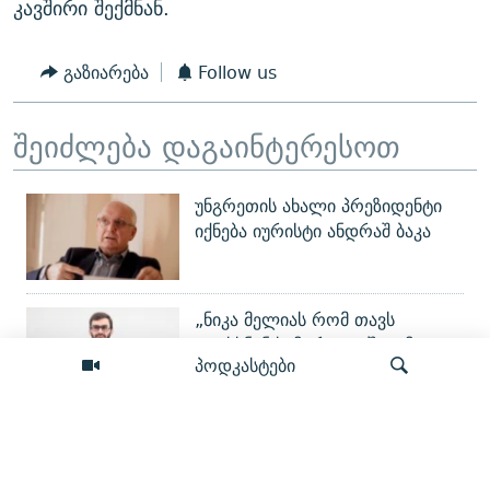
კავშირი შექმნან.
გაზიარება
Follow us
შეიძლება დაგაინტერესოთ
უნგრეთის ახალი პრეზიდენტი
იქნება იურისტი ანდრაშ ბაკა
„ნიკა მელიას რომ თავს
დაესხნენ სამტრედიაში, იმ
პოდკასტები
საქმეზე მე უნდა წამიყენონ
ბრალი“ - „ახალის“ წევრი
ცოტნე მირცხულავა
აშშ-ის ფინანსთა სამინისტრომ
ძიება