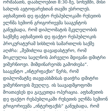
ორშაბათს, დაახლოებით 8:30-ზე, სოხუმში, მისი
ᲒᲐᲛᲝᲘᲬᲔᲠᲔ
ᲛᲝᲚᲐᲞᲐᲠᲐᲙᲔ ᲢᲔᲥᲡᲢᲔᲑᲘ
ᲩᲔᲛᲘ ᲡᲘᲙᲕᲓᲘᲚᲘᲡ ᲛᲘᲖᲔᲖᲘᲐ COVID-19
სახლის ავტოფარეხთან თავში ესროლეს.
ᲨᲘᲜ - ᲣᲪᲮᲝᲔᲗᲨᲘ
11 ᲬᲔᲚᲘ - 11 ᲐᲛᲑᲐᲕᲘ
აფხაზეთის დე ფაქტო რესპუბლიკაში რუსეთის
ელჩმა სემიონ გრიგორიევმა სააგენტოს
ᲚᲘᲢᲔᲠᲐᲢᲣᲠᲣᲚᲘ ᲬᲐᲮᲜᲐᲒᲔᲑᲘ
ᲡᲐᲞᲐᲠᲚᲐᲛᲔᲜᲢᲝ ᲐᲠᲩᲔᲕᲜᲔᲑᲘᲡ ᲘᲡᲢᲝᲠᲘᲐ
განუცხადა, რომ დიპლომატის მკვლელობის
ᲐᲛᲔᲠᲘᲙᲣᲚᲘ ᲛᲝᲗᲮᲠᲝᲑᲐ
ᲑᲐᲕᲨᲕᲔᲑᲘ ᲞᲠᲝᲡᲢᲘᲢᲣᲪᲘᲐᲨᲘ - ᲐᲛᲝᲣᲗᲥᲛᲔᲚᲘ ᲐᲛᲑᲐᲕᲘ
საქმეზე აფხაზეთის დე ფაქტო რესპუბლიკის
რთე/რთ-ის ყველა საიტი
ᲘᲛᲞᲔᲠᲘᲐ ᲓᲐ ᲠᲐᲓᲘᲝ
5 ᲐᲛᲑᲐᲕᲘ - 20 ᲘᲕᲜᲘᲡᲡ ᲓᲐᲨᲐᲕᲔᲑᲣᲚᲔᲑᲘ
პროკურატურამ სისხლის სამართლის საქმე
ᲐᲒᲕᲘᲡᲢᲝᲡ ᲝᲛᲘ
აღძრა: „შემიძლია დავადასტურო, რომ
მოკლულია საელჩოს პირველი მდივანი დმიტრი
ПРИВЕТ ᲙᲣᲚᲢᲣᲠᲐ
ვიშერნიოვი. მიმდინარეობს გამოძიება“.
სააგენტო „ინტერფაქსი“ წერს, რომ
დიპლომატზე თავდასხმისას დაიჭრა დმიტრი
ვიშერნიოვის მეუღლე. ის საავადმყოფოში
მოათავსეს და გაუკეთდა ოპერაცია. აფხაზეთის
დე ფაქტო რესპუბლიკაში რუსეთის ელჩმა სემიონ
გრიგორიევმა „ინტერფაქსს“ განუცხადა, რომ