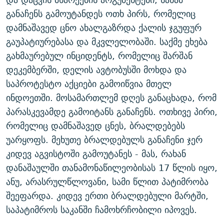
ᲒᲐᲛᲝᲘᲬᲔᲠᲔ
ᲛᲝᲚᲐᲞᲐᲠᲐᲙᲔ ᲢᲔᲥᲡᲢᲔᲑᲘ
ᲩᲔᲛᲘ ᲡᲘᲙᲕᲓᲘᲚᲘᲡ ᲛᲘᲖᲔᲖᲘᲐ COVID-19
განაჩენს გამოუტანდეს ოთხ პირს, რომელიც
დამნაშავედ ცნო ახალგაზრდა ქალის ჯგუფურ
ᲨᲘᲜ - ᲣᲪᲮᲝᲔᲗᲨᲘ
11 ᲬᲔᲚᲘ - 11 ᲐᲛᲑᲐᲕᲘ
გაუპატიურებასა და მკვლელობაში. საქმე ეხება
ᲚᲘᲢᲔᲠᲐᲢᲣᲠᲣᲚᲘ ᲬᲐᲮᲜᲐᲒᲔᲑᲘ
ᲡᲐᲞᲐᲠᲚᲐᲛᲔᲜᲢᲝ ᲐᲠᲩᲔᲕᲜᲔᲑᲘᲡ ᲘᲡᲢᲝᲠᲘᲐ
გახმაურებულ ინციდენტს, რომელიც შარშან
ᲐᲛᲔᲠᲘᲙᲣᲚᲘ ᲛᲝᲗᲮᲠᲝᲑᲐ
ᲑᲐᲕᲨᲕᲔᲑᲘ ᲞᲠᲝᲡᲢᲘᲢᲣᲪᲘᲐᲨᲘ - ᲐᲛᲝᲣᲗᲥᲛᲔᲚᲘ ᲐᲛᲑᲐᲕᲘ
დეკემბერში, დელის ავტობუსში მოხდა და
რთე/რთ-ის ყველა საიტი
ᲘᲛᲞᲔᲠᲘᲐ ᲓᲐ ᲠᲐᲓᲘᲝ
5 ᲐᲛᲑᲐᲕᲘ - 20 ᲘᲕᲜᲘᲡᲡ ᲓᲐᲨᲐᲕᲔᲑᲣᲚᲔᲑᲘ
საპროტესტო აქციები გამოიწვია მთელ
ინდოეთში. მოსამართლემ დღეს განაცხადა, რომ
ᲐᲒᲕᲘᲡᲢᲝᲡ ᲝᲛᲘ
პარასკევამდე გამოიტანს განაჩენს. ოთხივე პირი,
ПРИВЕТ ᲙᲣᲚᲢᲣᲠᲐ
რომელიც დამნაშავედ ცნეს, ბრალდებებს
უარყოფს. მეხუთე ბრალდებულს განაჩენი ჯერ
კიდევ აგვისტოში გამოუტანეს - მას, რახან
დანაშაულში თანამონაწილეობისას 17 წლის იყო,
ანუ, არასრულწლოვანი, სამი წლით პატიმრობა
შეეფარდა. კიდევ ერთი ბრალდებული მარტში,
საპატიმროს საკანში ჩამოხრჩობილი იპოვეს.