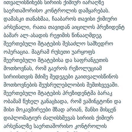
ითვალისწინებს სირიის ქიმიურ იარაღზე
ᲒᲐᲛᲝᲘᲬᲔᲠᲔ
ᲛᲝᲚᲐᲞᲐᲠᲐᲙᲔ ᲢᲔᲥᲡᲢᲔᲑᲘ
ᲩᲔᲛᲘ ᲡᲘᲙᲕᲓᲘᲚᲘᲡ ᲛᲘᲖᲔᲖᲘᲐ COVID-19
საერთაშორისო კონტროლის დამყარებას.
ᲨᲘᲜ - ᲣᲪᲮᲝᲔᲗᲨᲘ
11 ᲬᲔᲚᲘ - 11 ᲐᲛᲑᲐᲕᲘ
დამასკი თანახმაა, ჩააბაროს თავისი ქიმიური
არსენალი, რათა თავიდან აიცილოს პრეზიდენტ
ᲚᲘᲢᲔᲠᲐᲢᲣᲠᲣᲚᲘ ᲬᲐᲮᲜᲐᲒᲔᲑᲘ
ᲡᲐᲞᲐᲠᲚᲐᲛᲔᲜᲢᲝ ᲐᲠᲩᲔᲕᲜᲔᲑᲘᲡ ᲘᲡᲢᲝᲠᲘᲐ
ბაშარ ალ-ასადის რეჟიმის წინააღმდეგ
ᲐᲛᲔᲠᲘᲙᲣᲚᲘ ᲛᲝᲗᲮᲠᲝᲑᲐ
ᲑᲐᲕᲨᲕᲔᲑᲘ ᲞᲠᲝᲡᲢᲘᲢᲣᲪᲘᲐᲨᲘ - ᲐᲛᲝᲣᲗᲥᲛᲔᲚᲘ ᲐᲛᲑᲐᲕᲘ
შეერთებული შტატების შესაძლო სამხედრო
რთე/რთ-ის ყველა საიტი
ᲘᲛᲞᲔᲠᲘᲐ ᲓᲐ ᲠᲐᲓᲘᲝ
5 ᲐᲛᲑᲐᲕᲘ - 20 ᲘᲕᲜᲘᲡᲡ ᲓᲐᲨᲐᲕᲔᲑᲣᲚᲔᲑᲘ
ოპერაცია. მაგრამ რუსეთი უარყოფს
ᲐᲒᲕᲘᲡᲢᲝᲡ ᲝᲛᲘ
შეერთებული შტატებისა და საფრანგეთის
მოთხოვნას, რომ გაეროს რეზოლუციამ
ПРИВЕТ ᲙᲣᲚᲢᲣᲠᲐ
სირიისთვის მძიმე შედეგები გაითვალისწინოს
მოთხოვნების შეუსრულებლობის შემთხვევაში.
შეერთებული შტატების პრეზიდენტმა ბარაკ
ობამამ წუხელ განაცხადა, რომ ვაშინგტონი და
მისი მოკავშირეები მზად არიან, შანსი მისცენ
დიპლომატიურ ძალისხმევას სირიის ქიმიურ
არსენალზე საერთაშორისო კონტროლის