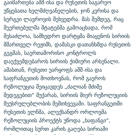
გაიმართება აშშ-ისა და რუსეთის საგარეო
ᲒᲐᲛᲝᲘᲬᲔᲠᲔ
ᲛᲝᲚᲐᲞᲐᲠᲐᲙᲔ ᲢᲔᲥᲡᲢᲔᲑᲘ
ᲩᲔᲛᲘ ᲡᲘᲙᲕᲓᲘᲚᲘᲡ ᲛᲘᲖᲔᲖᲘᲐ COVID-19
უწყებათა ხელმძღვანელების, ჯონ კერისა და
ᲨᲘᲜ - ᲣᲪᲮᲝᲔᲗᲨᲘ
11 ᲬᲔᲚᲘ - 11 ᲐᲛᲑᲐᲕᲘ
სერგეი ლავროვის შეხვედრა. მას შემდეგ, რაც
შეერთებულმა შტატებმა გამოაცხადა, რომ
ᲚᲘᲢᲔᲠᲐᲢᲣᲠᲣᲚᲘ ᲬᲐᲮᲜᲐᲒᲔᲑᲘ
ᲡᲐᲞᲐᲠᲚᲐᲛᲔᲜᲢᲝ ᲐᲠᲩᲔᲕᲜᲔᲑᲘᲡ ᲘᲡᲢᲝᲠᲘᲐ
შესაძლოა, სამხედრო დარტყმა მიაყენოს სირიის
ᲐᲛᲔᲠᲘᲙᲣᲚᲘ ᲛᲝᲗᲮᲠᲝᲑᲐ
ᲑᲐᲕᲨᲕᲔᲑᲘ ᲞᲠᲝᲡᲢᲘᲢᲣᲪᲘᲐᲨᲘ - ᲐᲛᲝᲣᲗᲥᲛᲔᲚᲘ ᲐᲛᲑᲐᲕᲘ
მმართველ რეჟიმს, დამასკი დათანხმდა რუსეთის
რთე/რთ-ის ყველა საიტი
ᲘᲛᲞᲔᲠᲘᲐ ᲓᲐ ᲠᲐᲓᲘᲝ
5 ᲐᲛᲑᲐᲕᲘ - 20 ᲘᲕᲜᲘᲡᲡ ᲓᲐᲨᲐᲕᲔᲑᲣᲚᲔᲑᲘ
გეგმას, საერთაშორისო კონტროლს
ᲐᲒᲕᲘᲡᲢᲝᲡ ᲝᲛᲘ
დაექვემდებაროს სირიის ქიმიური არსენალი.
ამასთან, რუსეთი უარყოფს აშშ-ისა და
ПРИВЕТ ᲙᲣᲚᲢᲣᲠᲐ
საფრანგეთის მოთხოვნას, რომ გაეროს
რეზოლუცია შეიცავდეს „ძალიან მძიმე
შედეგებით“ მუქარას, სირიის მიერ რეზოლუციის
შეუსრულებლობის შემთხვევაში. საფრანგეთში
რუსეთის ელჩმა, ალექსანდრ ორლოვმა
რეზოლუციის პროექტს უწოდა „ხაფანგი“,
რომლითაც სურთ კარის გაღება სირიაში