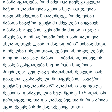
ობამა აცხადებს, რომ ამერიკა გაუწევს ყველა
ᲒᲐᲛᲝᲘᲬᲔᲠᲔ
ᲛᲝᲚᲐᲞᲐᲠᲐᲙᲔ ᲢᲔᲥᲡᲢᲔᲑᲘ
ᲩᲔᲛᲘ ᲡᲘᲙᲕᲓᲘᲚᲘᲡ ᲛᲘᲖᲔᲖᲘᲐ COVID-19
საჭირო დახმარებას კენიის ხელისუფლებას
ᲨᲘᲜ - ᲣᲪᲮᲝᲔᲗᲨᲘ
11 ᲬᲔᲚᲘ - 11 ᲐᲛᲑᲐᲕᲘ
თავდამსხმელთა წინააღმდეგ, რომლებმაც
შაბათს სავაჭრო ცენტრში მძევლები აიყვანეს.
ᲚᲘᲢᲔᲠᲐᲢᲣᲠᲣᲚᲘ ᲬᲐᲮᲜᲐᲒᲔᲑᲘ
ᲡᲐᲞᲐᲠᲚᲐᲛᲔᲜᲢᲝ ᲐᲠᲩᲔᲕᲜᲔᲑᲘᲡ ᲘᲡᲢᲝᲠᲘᲐ
ობამას სიტყვებით, კენიაში მომხდარი ფაქტი
ᲐᲛᲔᲠᲘᲙᲣᲚᲘ ᲛᲝᲗᲮᲠᲝᲑᲐ
ᲑᲐᲕᲨᲕᲔᲑᲘ ᲞᲠᲝᲡᲢᲘᲢᲣᲪᲘᲐᲨᲘ - ᲐᲛᲝᲣᲗᲥᲛᲔᲚᲘ ᲐᲛᲑᲐᲕᲘ
აჩვენებს, რომ საერთაშორისო საზოგადოება
რთე/რთ-ის ყველა საიტი
ᲘᲛᲞᲔᲠᲘᲐ ᲓᲐ ᲠᲐᲓᲘᲝ
5 ᲐᲛᲑᲐᲕᲘ - 20 ᲘᲕᲜᲘᲡᲡ ᲓᲐᲨᲐᲕᲔᲑᲣᲚᲔᲑᲘ
უნდა აღდგეს „უაზრო ძალადობის“ წინააღმდეგ,
ᲐᲒᲕᲘᲡᲢᲝᲡ ᲝᲛᲘ
რომელსაც ისეთი დაჯგუფებები ახორციელებენ,
როგორიცაა „ალ შაბაბი“. ობამამ აღნიშნულის
ПРИВЕТ ᲙᲣᲚᲢᲣᲠᲐ
შესახებ განცხადება ნიუ-იორკში ნიგერიის
პრეზიდენტ გუდლაკ ჯონათანთან შეხვედრისას
გააკეთა. უკანასკნელი მონაცემებით, სავაჭრო
ცენტრზე თავდასხმას 62 ადამიანის სიცოცხლე
შეეწირა. დაშავებულია სულ მცირე 175 ადამიანი.
გარდაცვლილთა და დაშავებულთა შორის არიან
უცხო ქვეყნების მოქალაქეებიც. დიდი