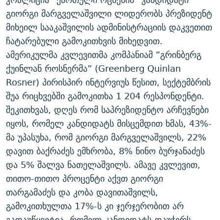
ᲒᲐᲛᲝᲘᲬᲔᲠᲔ
ᲛᲝᲚᲐᲞᲐᲠᲐᲙᲔ ᲢᲔᲥᲡᲢᲔᲑᲘ
ᲩᲔᲛᲘ ᲡᲘᲙᲕᲓᲘᲚᲘᲡ ᲛᲘᲖᲔᲖᲘᲐ COVID-19
გიორგი მარგველაშვილი ლიდერობს პრეზიდენტ
მიხეილ სააკაშვილის ადმინისტრაციის დაკვეთით
ᲨᲘᲜ - ᲣᲪᲮᲝᲔᲗᲨᲘ
11 ᲬᲔᲚᲘ - 11 ᲐᲛᲑᲐᲕᲘ
ჩატარებული გამოკითხვის მიხედვით.
ᲚᲘᲢᲔᲠᲐᲢᲣᲠᲣᲚᲘ ᲬᲐᲮᲜᲐᲒᲔᲑᲘ
ᲡᲐᲞᲐᲠᲚᲐᲛᲔᲜᲢᲝ ᲐᲠᲩᲔᲕᲜᲔᲑᲘᲡ ᲘᲡᲢᲝᲠᲘᲐ
ამერიკულმა კვლევითმა კომპანიამ ”გრინბერგ
ᲐᲛᲔᲠᲘᲙᲣᲚᲘ ᲛᲝᲗᲮᲠᲝᲑᲐ
ᲑᲐᲕᲨᲕᲔᲑᲘ ᲞᲠᲝᲡᲢᲘᲢᲣᲪᲘᲐᲨᲘ - ᲐᲛᲝᲣᲗᲥᲛᲔᲚᲘ ᲐᲛᲑᲐᲕᲘ
ქუინლან როსნერმა” (Greenberg Quinlan
რთე/რთ-ის ყველა საიტი
ᲘᲛᲞᲔᲠᲘᲐ ᲓᲐ ᲠᲐᲓᲘᲝ
5 ᲐᲛᲑᲐᲕᲘ - 20 ᲘᲕᲜᲘᲡᲡ ᲓᲐᲨᲐᲕᲔᲑᲣᲚᲔᲑᲘ
Rosner) პირისპირ ინტერვიუს წესით, სექტემბრის
შუა რიცხვებში გამოკითხა 1 204 რესპონდენტი.
ᲐᲒᲕᲘᲡᲢᲝᲡ ᲝᲛᲘ
შეკითხვას, დღეს რომ საპრეზიდენტო არჩევნები
ПРИВЕТ ᲙᲣᲚᲢᲣᲠᲐ
იყოს, რომელ კანდიდატს მისცემდით ხმას, 43%-
მა უპასუხა, რომ გიორგი მარგველაშვილს, 22%
დავით ბაქრაძეს ემხრობა, 8% ნინო ბურჯანაძეს
და 5% შალვა ნათელაშვილს. ამავე კვლევით,
თითო-თითო პროცენტი აქვთ გიორგი
თარგამაძეს და კობა დავითაშვილს,
გამოკითხულთა 17%-ს კი ჯერჯერობით არ
გადაუწყვეტია, რომელ კანდიდატს დაუჭერს