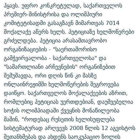
ჰყავს. უფრო კონკრეტულად, საქართველოს
ᲒᲐᲛᲝᲘᲬᲔᲠᲔ
ᲛᲝᲚᲐᲞᲐᲠᲐᲙᲔ ᲢᲔᲥᲡᲢᲔᲑᲘ
ᲩᲔᲛᲘ ᲡᲘᲙᲕᲓᲘᲚᲘᲡ ᲛᲘᲖᲔᲖᲘᲐ COVID-19
პრემიერ-მინისტრისა და ოლიმპიური
ᲨᲘᲜ - ᲣᲪᲮᲝᲔᲗᲨᲘ
11 ᲬᲔᲚᲘ - 11 ᲐᲛᲑᲐᲕᲘ
კომიტეტისადმი გასაგზავნ მიმართვას 7014
ᲚᲘᲢᲔᲠᲐᲢᲣᲠᲣᲚᲘ ᲬᲐᲮᲜᲐᲒᲔᲑᲘ
ᲡᲐᲞᲐᲠᲚᲐᲛᲔᲜᲢᲝ ᲐᲠᲩᲔᲕᲜᲔᲑᲘᲡ ᲘᲡᲢᲝᲠᲘᲐ
მოქალაქე აწერს ხელს. პეტიციაზე ხელმოწერები
გრძელდება. პეტიცია არასამთავრობო
ᲐᲛᲔᲠᲘᲙᲣᲚᲘ ᲛᲝᲗᲮᲠᲝᲑᲐ
ᲑᲐᲕᲨᲕᲔᲑᲘ ᲞᲠᲝᲡᲢᲘᲢᲣᲪᲘᲐᲨᲘ - ᲐᲛᲝᲣᲗᲥᲛᲔᲚᲘ ᲐᲛᲑᲐᲕᲘ
რთე/რთ-ის ყველა საიტი
ორგანიზაციების - "საერთაშორისო
ᲘᲛᲞᲔᲠᲘᲐ ᲓᲐ ᲠᲐᲓᲘᲝ
5 ᲐᲛᲑᲐᲕᲘ - 20 ᲘᲕᲜᲘᲡᲡ ᲓᲐᲨᲐᲕᲔᲑᲣᲚᲔᲑᲘ
გამჭვირვალობა - საქართველოსა" და
ᲐᲒᲕᲘᲡᲢᲝᲡ ᲝᲛᲘ
"სამართლიანი არჩევნების" ორგანიზებით
ПРИВЕТ ᲙᲣᲚᲢᲣᲠᲐ
შემუშავდა, ორი დღის წინ კი მასზე
ონლაინრეჟიმში ხელმოწერების შეგროვება
დაიწყო. საქართველოს მოქალაქეების აზრით,
რომლებიც პეტიციას უერთდებიან, დაუშვებელია
სოჭის ოლიმპიადაში ქვეყნის მონაწილეობა
მაშინ, "როდესაც რუსეთის ხელისუფლება
სისტემატურად არღვევს 2008 წლის 12 აგვისტოს
შეთანხმებას და ახდენს საოკუპაციო ზოლის