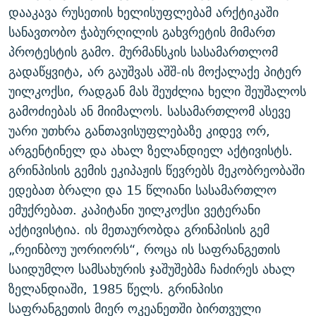
დააკავა რუსეთის ხელისუფლებამ არქტიკაში
ᲒᲐᲛᲝᲘᲬᲔᲠᲔ
ᲛᲝᲚᲐᲞᲐᲠᲐᲙᲔ ᲢᲔᲥᲡᲢᲔᲑᲘ
ᲩᲔᲛᲘ ᲡᲘᲙᲕᲓᲘᲚᲘᲡ ᲛᲘᲖᲔᲖᲘᲐ COVID-19
სანავთობო ჭაბურღილის გახვრეტის მიმართ
ᲨᲘᲜ - ᲣᲪᲮᲝᲔᲗᲨᲘ
11 ᲬᲔᲚᲘ - 11 ᲐᲛᲑᲐᲕᲘ
პროტესტის გამო. მურმანსკის სასამართლომ
ᲚᲘᲢᲔᲠᲐᲢᲣᲠᲣᲚᲘ ᲬᲐᲮᲜᲐᲒᲔᲑᲘ
ᲡᲐᲞᲐᲠᲚᲐᲛᲔᲜᲢᲝ ᲐᲠᲩᲔᲕᲜᲔᲑᲘᲡ ᲘᲡᲢᲝᲠᲘᲐ
გადაწყვიტა, არ გაუშვას აშშ-ის მოქალაქე პიტერ
უილკოქსი, რადგან მას შეუძლია ხელი შეუშალოს
ᲐᲛᲔᲠᲘᲙᲣᲚᲘ ᲛᲝᲗᲮᲠᲝᲑᲐ
ᲑᲐᲕᲨᲕᲔᲑᲘ ᲞᲠᲝᲡᲢᲘᲢᲣᲪᲘᲐᲨᲘ - ᲐᲛᲝᲣᲗᲥᲛᲔᲚᲘ ᲐᲛᲑᲐᲕᲘ
რთე/რთ-ის ყველა საიტი
გამოძიებას ან მიიმალოს. სასამართლომ ასევე
ᲘᲛᲞᲔᲠᲘᲐ ᲓᲐ ᲠᲐᲓᲘᲝ
5 ᲐᲛᲑᲐᲕᲘ - 20 ᲘᲕᲜᲘᲡᲡ ᲓᲐᲨᲐᲕᲔᲑᲣᲚᲔᲑᲘ
უარი უთხრა განთავისუფლებაზე კიდევ ორ,
ᲐᲒᲕᲘᲡᲢᲝᲡ ᲝᲛᲘ
არგენტინელ და ახალ ზელანდიელ აქტივისტს.
ПРИВЕТ ᲙᲣᲚᲢᲣᲠᲐ
გრინპისის გემის ეკიპაჟის წევრებს მეკობრეობაში
ედებათ ბრალი და 15 წლიანი სასამართლო
ემუქრებათ. კაპიტანი უილკოქსი ვეტერანი
აქტივისტია. ის მეთაურობდა გრინპისის გემ
„რეინბოუ უორიორს“, როცა ის საფრანგეთის
საიდუმლო სამსახურის ჯაშუშებმა ჩაძირეს ახალ
ზელანდიაში, 1985 წელს. გრინპისი
საფრანგეთის მიერ ოკეანეთში ბირთვული