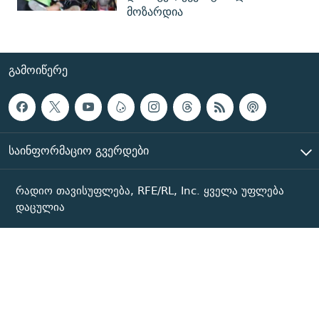
მოზარდია
ᲒᲐᲛᲝᲘᲬᲔᲠᲔ
ᲡᲐᲘᲜᲤᲝᲠᲛᲐᲪᲘᲝ ᲒᲕᲔᲠᲓᲔᲑᲘ
რადიო თავისუფლება, RFE/RL, Inc. ყველა უფლება
დაცულია