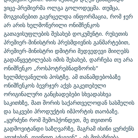
ᲒᲐᲛᲝᲘᲬᲔᲠᲔ
ᲛᲝᲚᲐᲞᲐᲠᲐᲙᲔ ᲢᲔᲥᲡᲢᲔᲑᲘ
ᲩᲔᲛᲘ ᲡᲘᲙᲕᲓᲘᲚᲘᲡ ᲛᲘᲖᲔᲖᲘᲐ COVID-19
ვიცე-პრემიერმა ოლგა გოლოდეცმა. თუმცა,
მოგვიანებით გავრცელდა ინფორმაცია, რომ ჯერ
ᲨᲘᲜ - ᲣᲪᲮᲝᲔᲗᲨᲘ
11 ᲬᲔᲚᲘ - 11 ᲐᲛᲑᲐᲕᲘ
არ არის ხელმოწერილი ონიშჩენკოს
ᲚᲘᲢᲔᲠᲐᲢᲣᲠᲣᲚᲘ ᲬᲐᲮᲜᲐᲒᲔᲑᲘ
ᲡᲐᲞᲐᲠᲚᲐᲛᲔᲜᲢᲝ ᲐᲠᲩᲔᲕᲜᲔᲑᲘᲡ ᲘᲡᲢᲝᲠᲘᲐ
გათავისუფლების შესახებ დოკუმენტი. რუსეთის
ᲐᲛᲔᲠᲘᲙᲣᲚᲘ ᲛᲝᲗᲮᲠᲝᲑᲐ
ᲑᲐᲕᲨᲕᲔᲑᲘ ᲞᲠᲝᲡᲢᲘᲢᲣᲪᲘᲐᲨᲘ - ᲐᲛᲝᲣᲗᲥᲛᲔᲚᲘ ᲐᲛᲑᲐᲕᲘ
პრემიერ-მინისტრის პრესმდივნის განმარტებით,
რთე/რთ-ის ყველა საიტი
პრემიერ-მინისტრი დმიტრი მედვედევი მიიღებს
ᲘᲛᲞᲔᲠᲘᲐ ᲓᲐ ᲠᲐᲓᲘᲝ
5 ᲐᲛᲑᲐᲕᲘ - 20 ᲘᲕᲜᲘᲡᲡ ᲓᲐᲨᲐᲕᲔᲑᲣᲚᲔᲑᲘ
გადაწყვეტილებას იმის შესახებ, დარჩება თუ არა
ᲐᲒᲕᲘᲡᲢᲝᲡ ᲝᲛᲘ
ონიშჩენკო „როსპოტრებნადზორის“
ПРИВЕТ ᲙᲣᲚᲢᲣᲠᲐ
ხელმძღვანელის პოსტზე. ამ თანამდებობაზე
ონიშჩენკოს ბევრჯერ აქვს გაკეთებული
ორიგინალური განცხადებები სხვადასხვა
საკითხზე, მათ შორის საქართველოდან სასმელის
და საკვები პროდუქტის იმპორტის თაობაზე.
„ყურძენი რომ შემოჰქონდეთ, მე თვითონ
გადმოვიტანდი საზღვარზე, მაგრამ ისინი ყურძენს
აფუჭებენ, ღვინოდ აქცევენ“ - ეს მოსაზრება