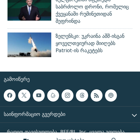
საბრძოლო დრონი, რომელიც
ქვეყანაში რუმინეთიდან
შეფრინდა
ზელენსკი: უკრაინა აშშ-ისგან
ყოველთვიურად მიიღებს
Patriot-ის რაკეტებს
ᲒᲐᲛᲝᲘᲬᲔᲠᲔ
ᲡᲐᲘᲜᲤᲝᲠᲛᲐᲪᲘᲝ ᲒᲕᲔᲠᲓᲔᲑᲘ
რადიო თავისუფლება, RFE/RL, Inc. ყველა უფლება
დაცულია