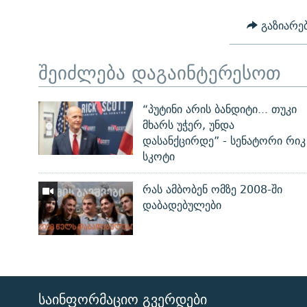
გაზიარე
შეიძლება დაგაინტერესოთ
“პუტინი არის ბანდიტი... თუკი
მხარს უჭერ, უნდა
დასანქცირდე” - სენატორი რიკ
სკოტი
რას ამბობენ ომზე 2008-ში
დაბადებულები
ᲡᲐᲘᲜᲤᲝᲠᲛᲐᲪᲘᲝ ᲒᲕᲔᲠᲓᲔᲑᲘ
ЭХО КАВКАЗА