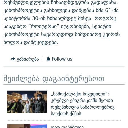
რესპუბლიკელების წინააღმდეგობა გადალახა.
ᲒᲐᲛᲝᲘᲬᲔᲠᲔ
ᲛᲝᲚᲐᲞᲐᲠᲐᲙᲔ ᲢᲔᲥᲡᲢᲔᲑᲘ
ᲩᲔᲛᲘ ᲡᲘᲙᲕᲓᲘᲚᲘᲡ ᲛᲘᲖᲔᲖᲘᲐ COVID-19
კანონპროექტის განხილვის დაწყებას ხმა 61-მა
ᲨᲘᲜ - ᲣᲪᲮᲝᲔᲗᲨᲘ
11 ᲬᲔᲚᲘ - 11 ᲐᲛᲑᲐᲕᲘ
სენატორმა 30-ის წინააღმდეგ მისცა. როგორც
სააგენტო ”როიტერსი” იტყობინება, სენატში
ᲚᲘᲢᲔᲠᲐᲢᲣᲠᲣᲚᲘ ᲬᲐᲮᲜᲐᲒᲔᲑᲘ
ᲡᲐᲞᲐᲠᲚᲐᲛᲔᲜᲢᲝ ᲐᲠᲩᲔᲕᲜᲔᲑᲘᲡ ᲘᲡᲢᲝᲠᲘᲐ
კანონპროექტი სავარაუდოდ მიმდინარე კვირის
ᲐᲛᲔᲠᲘᲙᲣᲚᲘ ᲛᲝᲗᲮᲠᲝᲑᲐ
ᲑᲐᲕᲨᲕᲔᲑᲘ ᲞᲠᲝᲡᲢᲘᲢᲣᲪᲘᲐᲨᲘ - ᲐᲛᲝᲣᲗᲥᲛᲔᲚᲘ ᲐᲛᲑᲐᲕᲘ
ბოლოს დამტკიცდება.
რთე/რთ-ის ყველა საიტი
ᲘᲛᲞᲔᲠᲘᲐ ᲓᲐ ᲠᲐᲓᲘᲝ
5 ᲐᲛᲑᲐᲕᲘ - 20 ᲘᲕᲜᲘᲡᲡ ᲓᲐᲨᲐᲕᲔᲑᲣᲚᲔᲑᲘ
ᲐᲒᲕᲘᲡᲢᲝᲡ ᲝᲛᲘ
გაზიარება
Follow us
ПРИВЕТ ᲙᲣᲚᲢᲣᲠᲐ
შეიძლება დაგაინტერესოთ
„სამოქალაქო სიკვდილი“:
კრემლი ემიგრაციაში მყოფი
რუსებისთვის სამართლებრივ
საიქიოს ქმნის
დაუყოვნებლივ