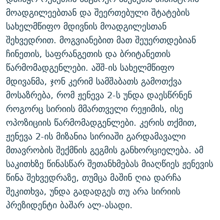
ᲒᲐᲛᲝᲘᲬᲔᲠᲔ
ᲛᲝᲚᲐᲞᲐᲠᲐᲙᲔ ᲢᲔᲥᲡᲢᲔᲑᲘ
ᲩᲔᲛᲘ ᲡᲘᲙᲕᲓᲘᲚᲘᲡ ᲛᲘᲖᲔᲖᲘᲐ COVID-19
მოადგილეებთან და შეერთებული შტატების
სახელმწიფო მდივნის მოადგილესთან
ᲨᲘᲜ - ᲣᲪᲮᲝᲔᲗᲨᲘ
11 ᲬᲔᲚᲘ - 11 ᲐᲛᲑᲐᲕᲘ
შეხვედრით. მოგვიანებით მათ შეუერთდებიან
ᲚᲘᲢᲔᲠᲐᲢᲣᲠᲣᲚᲘ ᲬᲐᲮᲜᲐᲒᲔᲑᲘ
ᲡᲐᲞᲐᲠᲚᲐᲛᲔᲜᲢᲝ ᲐᲠᲩᲔᲕᲜᲔᲑᲘᲡ ᲘᲡᲢᲝᲠᲘᲐ
ჩინეთის, საფრანგეთის და ბრიტანეთის
ᲐᲛᲔᲠᲘᲙᲣᲚᲘ ᲛᲝᲗᲮᲠᲝᲑᲐ
ᲑᲐᲕᲨᲕᲔᲑᲘ ᲞᲠᲝᲡᲢᲘᲢᲣᲪᲘᲐᲨᲘ - ᲐᲛᲝᲣᲗᲥᲛᲔᲚᲘ ᲐᲛᲑᲐᲕᲘ
წარმომადგენლები. აშშ-ის სახელმწიფო
რთე/რთ-ის ყველა საიტი
მდივანმა, ჯონ კერიმ სამშაბათს გამოთქვა
ᲘᲛᲞᲔᲠᲘᲐ ᲓᲐ ᲠᲐᲓᲘᲝ
5 ᲐᲛᲑᲐᲕᲘ - 20 ᲘᲕᲜᲘᲡᲡ ᲓᲐᲨᲐᲕᲔᲑᲣᲚᲔᲑᲘ
მოსაზრება, რომ ჟენევა 2-ს უნდა დაესწრნენ
ᲐᲒᲕᲘᲡᲢᲝᲡ ᲝᲛᲘ
როგორც სირიის მმართველი რეჟიმის, ისე
ПРИВЕТ ᲙᲣᲚᲢᲣᲠᲐ
ოპოზიციის წარმომადგენლები. კერის თქმით,
ჟენევა 2-ის მიზანია სირიაში გარდამავალი
მთავრობის შექმნის გეგმის განხორციელება. ამ
საკითხზე წინასწარ შეთანხმებას მიაღწიეს ჟენევის
წინა შეხვედრაზე, თუმცა მაშინ ღია დარჩა
შეკითხვა, უნდა გადადგეს თუ არა სირიის
პრეზიდენტი ბაშარ ალ-ასადი.