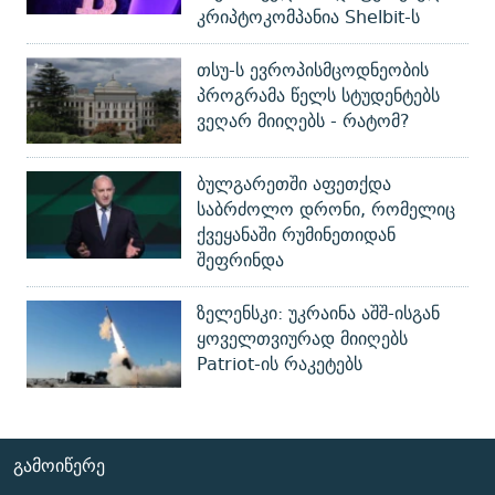
კრიპტოკომპანია Shelbit-ს
თსუ-ს ევროპისმცოდნეობის
პროგრამა წელს სტუდენტებს
ვეღარ მიიღებს - რატომ?
ბულგარეთში აფეთქდა
საბრძოლო დრონი, რომელიც
ქვეყანაში რუმინეთიდან
შეფრინდა
ზელენსკი: უკრაინა აშშ-ისგან
ყოველთვიურად მიიღებს
Patriot-ის რაკეტებს
ᲒᲐᲛᲝᲘᲬᲔᲠᲔ