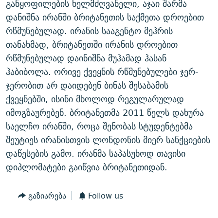
განყოფილების ხელმძღვანელი, აჯაი შარმა
ᲒᲐᲛᲝᲘᲬᲔᲠᲔ
ᲛᲝᲚᲐᲞᲐᲠᲐᲙᲔ ᲢᲔᲥᲡᲢᲔᲑᲘ
ᲩᲔᲛᲘ ᲡᲘᲙᲕᲓᲘᲚᲘᲡ ᲛᲘᲖᲔᲖᲘᲐ COVID-19
დანიშნა ირანში ბრიტანეთის საქმეთა დროებით
ᲨᲘᲜ - ᲣᲪᲮᲝᲔᲗᲨᲘ
11 ᲬᲔᲚᲘ - 11 ᲐᲛᲑᲐᲕᲘ
რწმუნებულად. ირანის სააგენტო მეჰრის
თანახმად, ბრიტანეთში ირანის დროებით
ᲚᲘᲢᲔᲠᲐᲢᲣᲠᲣᲚᲘ ᲬᲐᲮᲜᲐᲒᲔᲑᲘ
ᲡᲐᲞᲐᲠᲚᲐᲛᲔᲜᲢᲝ ᲐᲠᲩᲔᲕᲜᲔᲑᲘᲡ ᲘᲡᲢᲝᲠᲘᲐ
რწმუნებულად დაინიშნა მუჰამად ჰასან
ᲐᲛᲔᲠᲘᲙᲣᲚᲘ ᲛᲝᲗᲮᲠᲝᲑᲐ
ᲑᲐᲕᲨᲕᲔᲑᲘ ᲞᲠᲝᲡᲢᲘᲢᲣᲪᲘᲐᲨᲘ - ᲐᲛᲝᲣᲗᲥᲛᲔᲚᲘ ᲐᲛᲑᲐᲕᲘ
ჰაბიბოლა. ორივე ქვეყნის რწმუნებულები ჯერ-
რთე/რთ-ის ყველა საიტი
ᲘᲛᲞᲔᲠᲘᲐ ᲓᲐ ᲠᲐᲓᲘᲝ
5 ᲐᲛᲑᲐᲕᲘ - 20 ᲘᲕᲜᲘᲡᲡ ᲓᲐᲨᲐᲕᲔᲑᲣᲚᲔᲑᲘ
ჯერობით არ დაიდებენ ბინას შესაბამის
ᲐᲒᲕᲘᲡᲢᲝᲡ ᲝᲛᲘ
ქვეყნებში, ისინი მხოლოდ რეგულარულად
იმოგზაურებენ. ბრიტანეთმა 2011 წელს დახურა
ПРИВЕТ ᲙᲣᲚᲢᲣᲠᲐ
საელჩო ირანში, როცა შენობას სტუდენტებმა
შეუტიეს ირანისთვის ლონდონის მიერ სანქციების
დაწესების გამო. ირანმა საპასუხოდ თავისი
დიპლომატები გაიწვია ბრიტანეთიდან.
გაზიარება
Follow us