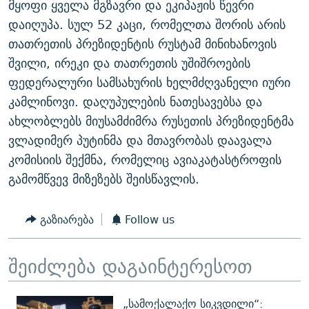
მყოფი ყველა მგზავრი და ეკიპაჟის წევრი
ᲒᲐᲛᲝᲘᲬᲔᲠᲔ
ᲛᲝᲚᲐᲞᲐᲠᲐᲙᲔ ᲢᲔᲥᲡᲢᲔᲑᲘ
ᲩᲔᲛᲘ ᲡᲘᲙᲕᲓᲘᲚᲘᲡ ᲛᲘᲖᲔᲖᲘᲐ COVID-19
დაიღუპა. სულ 52 კაცი, რომელთა შორის არის
ᲨᲘᲜ - ᲣᲪᲮᲝᲔᲗᲨᲘ
11 ᲬᲔᲚᲘ - 11 ᲐᲛᲑᲐᲕᲘ
თათრეთის პრეზიდენტის რუსტამ მინიხანოვის
შვილი, ირეკი და თათრეთის უშიშროების
ᲚᲘᲢᲔᲠᲐᲢᲣᲠᲣᲚᲘ ᲬᲐᲮᲜᲐᲒᲔᲑᲘ
ᲡᲐᲞᲐᲠᲚᲐᲛᲔᲜᲢᲝ ᲐᲠᲩᲔᲕᲜᲔᲑᲘᲡ ᲘᲡᲢᲝᲠᲘᲐ
ფედერალური სამსახურის ხელმძღვანელი იური
ᲐᲛᲔᲠᲘᲙᲣᲚᲘ ᲛᲝᲗᲮᲠᲝᲑᲐ
ᲑᲐᲕᲨᲕᲔᲑᲘ ᲞᲠᲝᲡᲢᲘᲢᲣᲪᲘᲐᲨᲘ - ᲐᲛᲝᲣᲗᲥᲛᲔᲚᲘ ᲐᲛᲑᲐᲕᲘ
კამლინოვი. დაღუპულების ნათესავებსა და
რთე/რთ-ის ყველა საიტი
ᲘᲛᲞᲔᲠᲘᲐ ᲓᲐ ᲠᲐᲓᲘᲝ
5 ᲐᲛᲑᲐᲕᲘ - 20 ᲘᲕᲜᲘᲡᲡ ᲓᲐᲨᲐᲕᲔᲑᲣᲚᲔᲑᲘ
ახლობლებს მიუსამძიმრა რუსეთის პრეზიდენტმა
ᲐᲒᲕᲘᲡᲢᲝᲡ ᲝᲛᲘ
ვლადიმერ პუტინმა და მთავრობას დაავალა
კომისიის შექმნა, რომელიც ავიაკატასტროფის
ПРИВЕТ ᲙᲣᲚᲢᲣᲠᲐ
გამომწვევ მიზეზებს შეისწავლის.
გაზიარება
Follow us
შეიძლება დაგაინტერესოთ
„სამოქალაქო სიკვდილი“: