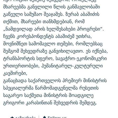
ᲒᲐᲛᲝᲘᲬᲔᲠᲔ
ᲛᲝᲚᲐᲞᲐᲠᲐᲙᲔ ᲢᲔᲥᲡᲢᲔᲑᲘ
ᲩᲔᲛᲘ ᲡᲘᲙᲕᲓᲘᲚᲘᲡ ᲛᲘᲖᲔᲖᲘᲐ COVID-19
მხარეებმა განვლილი წლის განმავლობაში
გაწეული სამუშაო შეაჯამეს. ზურაბ აბაშიძის
ᲨᲘᲜ - ᲣᲪᲮᲝᲔᲗᲨᲘ
11 ᲬᲔᲚᲘ - 11 ᲐᲛᲑᲐᲕᲘ
თქმით, მხარეები თანხმდებიან, რომ
ᲚᲘᲢᲔᲠᲐᲢᲣᲠᲣᲚᲘ ᲬᲐᲮᲜᲐᲒᲔᲑᲘ
ᲡᲐᲞᲐᲠᲚᲐᲛᲔᲜᲢᲝ ᲐᲠᲩᲔᲕᲜᲔᲑᲘᲡ ᲘᲡᲢᲝᲠᲘᲐ
„ნამდვილად არის ხელშესახები პროგრესი“.
ᲐᲛᲔᲠᲘᲙᲣᲚᲘ ᲛᲝᲗᲮᲠᲝᲑᲐ
ᲑᲐᲕᲨᲕᲔᲑᲘ ᲞᲠᲝᲡᲢᲘᲢᲣᲪᲘᲐᲨᲘ - ᲐᲛᲝᲣᲗᲥᲛᲔᲚᲘ ᲐᲛᲑᲐᲕᲘ
ჩვენს კორესპონდენტს აბაშიძემ უთხრა,
რთე/რთ-ის ყველა საიტი
მოვნიშნეთ სამომავლო თემები, რომლებსაც
ᲘᲛᲞᲔᲠᲘᲐ ᲓᲐ ᲠᲐᲓᲘᲝ
5 ᲐᲛᲑᲐᲕᲘ - 20 ᲘᲕᲜᲘᲡᲡ ᲓᲐᲨᲐᲕᲔᲑᲣᲚᲔᲑᲘ
შემგომ შეხვედრაზე განვიხილავთო. ეს იქნება,
ᲐᲒᲕᲘᲡᲢᲝᲡ ᲝᲛᲘ
ტრანსპორტის სფერო, სავაჭრო-ეკონომიკური
ПРИВЕТ ᲙᲣᲚᲢᲣᲠᲐ
ურთიერთობები, ჰუმანიტარულ-კულტურული
კავშირები,
განაცხადა საქართველოს პრემიერ მინისტრის
სპეციალურმა წარმომადგენელმა რუსეთის
საგარეო საქმეთა მინისტრის მოადგილე
გრიგორი კარასინთან შეხვედრის შემდეგ.