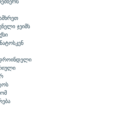
ოემბერს
სამხრეთ
ენელი ჯეიმს
ქსი
ნატოსკენ
ლოდროინდელი
რიული
ერ
ატოს
რომ
რება