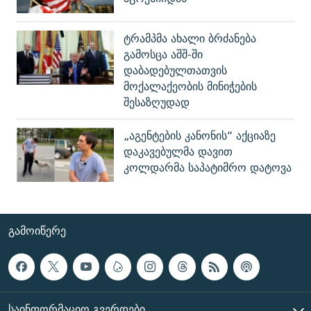
ტრამპმა ახალი ბრძანება
გამოსცა აშშ-ში
დაბადებულთათვის
მოქალაქეობის მინიჭების
შესაზღუდად
„აგენტების კანონის“ აქციაზე
დაკავებულმა დავით
კოლდარმა საპატიმრო დატოვა
ᲒᲐᲛᲝᲘᲬᲔᲠᲔ
ᲡᲐᲘᲜᲤᲝᲠᲛᲐᲪᲘᲝ ᲒᲕᲔᲠᲓᲔᲑᲘ