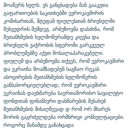
მოაწერს ხელს. ეს განცხადება მან გააკეთა
ᲒᲐᲛᲝᲘᲬᲔᲠᲔ
ᲛᲝᲚᲐᲞᲐᲠᲐᲙᲔ ᲢᲔᲥᲡᲢᲔᲑᲘ
ᲩᲔᲛᲘ ᲡᲘᲙᲕᲓᲘᲚᲘᲡ ᲛᲘᲖᲔᲖᲘᲐ COVID-19
გაფართოების საკითხებში ევროკავშირის
ᲨᲘᲜ - ᲣᲪᲮᲝᲔᲗᲨᲘ
11 ᲬᲔᲚᲘ - 11 ᲐᲛᲑᲐᲕᲘ
კომისართან, შტეფან ფიულესთან ბრიუსელში
ᲚᲘᲢᲔᲠᲐᲢᲣᲠᲣᲚᲘ ᲬᲐᲮᲜᲐᲒᲔᲑᲘ
ᲡᲐᲞᲐᲠᲚᲐᲛᲔᲜᲢᲝ ᲐᲠᲩᲔᲕᲜᲔᲑᲘᲡ ᲘᲡᲢᲝᲠᲘᲐ
შეხვედრის შემდეგ. არბუზოვმა დასძინა, რომ
შეთანხმების ხელმოწერამდე კიევსა და
ᲐᲛᲔᲠᲘᲙᲣᲚᲘ ᲛᲝᲗᲮᲠᲝᲑᲐ
ᲑᲐᲕᲨᲕᲔᲑᲘ ᲞᲠᲝᲡᲢᲘᲢᲣᲪᲘᲐᲨᲘ - ᲐᲛᲝᲣᲗᲥᲛᲔᲚᲘ ᲐᲛᲑᲐᲕᲘ
რთე/რთ-ის ყველა საიტი
ბრიუსელს ვაჭრობის სფეროში გარკვეულ
ᲘᲛᲞᲔᲠᲘᲐ ᲓᲐ ᲠᲐᲓᲘᲝ
5 ᲐᲛᲑᲐᲕᲘ - 20 ᲘᲕᲜᲘᲡᲡ ᲓᲐᲨᲐᲕᲔᲑᲣᲚᲔᲑᲘ
პრობლემებზე აქვთ მოსალაპარაკებელი.
ᲐᲒᲕᲘᲡᲢᲝᲡ ᲝᲛᲘ
ფიულემ და არბუზოვმა თქვეს, რომ ევროკავშირი
ПРИВЕТ ᲙᲣᲚᲢᲣᲠᲐ
და უკრაინა მოამზადებენ საგზაო რუკას
ასოცირების შეთანხმების ხელმოწერის
განსახორციელებლად; რომ ევროკავშირი
უკრაინას დაეხმარება საერთაშორისო სავალუტო
ფონდთან ფინანსური დახმარების შესახებ
შეთანხმების მისაღწევად დ რომ ორ მხარეს
შორის გაგრძელდება ორმხრივი კონსულტაციები.
როგორც მანამდე განახცადა