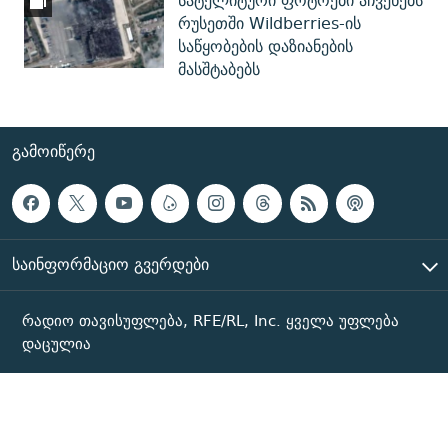
სატელიტური ფოტოები აჩვენებს
რუსეთში Wildberries-ის
საწყობების დაზიანების
მასშტაბებს
ᲒᲐᲛᲝᲘᲬᲔᲠᲔ
ᲡᲐᲘᲜᲤᲝᲠᲛᲐᲪᲘᲝ ᲒᲕᲔᲠᲓᲔᲑᲘ
რადიო თავისუფლება, RFE/RL, Inc. ყველა უფლება
დაცულია