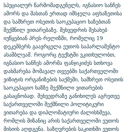
სპეციალურ წარმომადგენელს, იგნასიო სანჩეს
ᲒᲐᲛᲝᲘᲬᲔᲠᲔ
ᲛᲝᲚᲐᲞᲐᲠᲐᲙᲔ ᲢᲔᲥᲡᲢᲔᲑᲘ
ᲩᲔᲛᲘ ᲡᲘᲙᲕᲓᲘᲚᲘᲡ ᲛᲘᲖᲔᲖᲘᲐ COVID-19
ამორს და მასთან ერთად იმსჯელა აფხაზეთისა
ᲨᲘᲜ - ᲣᲪᲮᲝᲔᲗᲨᲘ
11 ᲬᲔᲚᲘ - 11 ᲐᲛᲑᲐᲕᲘ
და სამხრეთ ოსეთის საოკუპაციო ხაზებთან
ᲚᲘᲢᲔᲠᲐᲢᲣᲠᲣᲚᲘ ᲬᲐᲮᲜᲐᲒᲔᲑᲘ
ᲡᲐᲞᲐᲠᲚᲐᲛᲔᲜᲢᲝ ᲐᲠᲩᲔᲕᲜᲔᲑᲘᲡ ᲘᲡᲢᲝᲠᲘᲐ
შექმნილ ვითარებაზე. შეხვედრის შესახებ
იუწყებიან პრეს-რელიზში, რომელიც 19
ᲐᲛᲔᲠᲘᲙᲣᲚᲘ ᲛᲝᲗᲮᲠᲝᲑᲐ
ᲑᲐᲕᲨᲕᲔᲑᲘ ᲞᲠᲝᲡᲢᲘᲢᲣᲪᲘᲐᲨᲘ - ᲐᲛᲝᲣᲗᲥᲛᲔᲚᲘ ᲐᲛᲑᲐᲕᲘ
რთე/რთ-ის ყველა საიტი
დეკემბერს გაავრცელა ეუთოს საპარლამენტო
ᲘᲛᲞᲔᲠᲘᲐ ᲓᲐ ᲠᲐᲓᲘᲝ
5 ᲐᲛᲑᲐᲕᲘ - 20 ᲘᲕᲜᲘᲡᲡ ᲓᲐᲨᲐᲕᲔᲑᲣᲚᲔᲑᲘ
ასამბლეამ. როგორც ტექსტში ვკითხულობთ,
ᲐᲒᲕᲘᲡᲢᲝᲡ ᲝᲛᲘ
იგნასიო სანჩეს ამორმა ფანჯიკიძეს სთხოვა
ПРИВЕТ ᲙᲣᲚᲢᲣᲠᲐ
დახმარება მომავალ თვეებში საქართველოში
ვიზიტის ორგანიზების საქმეში, სამხრეთ ოსეთის
საოკუპაციო ხაზზე შექმნილი ვითარების
გასაცნობად. შეხვედრაზე განიხილეს აგრეთვე
საქართველოში შექმნილი პოლიტიკური
ვითარება და დიპლომატიური ძალისხმევა,
რომლის მიზანიც არის საქართველოში ეუთოს
მისიის აღდგენა. საზღვრების საკითხში ეუთოს